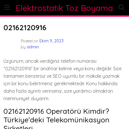
Skip
Elektrostatik Toz Boyama
to
content
02162120916
Posted on
Ekim 9, 2023
by
admin
Üzgünüm, ancak verdiğiniz telefon numarası
“02162120916” bir anahtar kelime veya konu değildir. Size
tamamen benzersiz ve SEO uyumlu bir makale yazmak
için bir konu belirtmeniz gerekmektedir. Konu hakkında
daha fazla ayrıntı verirseniz, size yardımcı olmaktan
memnuniyet duyarım.
02162120916 Operatörü Kimdir?
Türkiye’deki Telekomünikasyon
Şirketleri