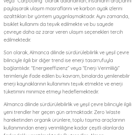
veya “Carpooling” olarak adlandırılan, insanların araçlarını
paylaşarak ulaşım masraflarını ve karbon ayak izlerini
azalttıkları bir yöntem yaygınlaşmaktadır. Aynı zamanda,
bisiklet kullanımı da teşvik edilmekte ve bu sayede
çevreye daha az zarar veren ulaşım seçenekleri tercih
edilmektedir.
Son olarak, Almanca dilinde sürdürülebilirlik ve yeşil çevre
bilinciyle ilgili bir diğer trend ise enerji tasarrufuyla
bağlantılıdır. “Energieeffizienz” veya “Enerji Verimliliği”
terimleriyle ifade edilen bu kavram, binalarda yenilenebilir
enerji kaynaklarının kullanımını teşvik etmekte ve enerji
tüketimini minimize etmeyi hedeflemektedir.
Almanca dilinde sürdürülebilirlik ve yeşil çevre bilinciyle ilgili
yeni trendler her geçen gün artmaktadır. Zero Waste
hareketinden organik ürünlere, toplu taşıma araçlarının
kullanımından enerji verimliliğine kadar çeşitli alanlarda