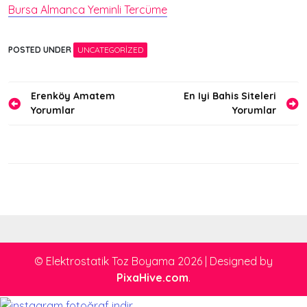
Bursa Almanca Yeminli Tercüme
POSTED UNDER
UNCATEGORIZED
Yazı
Erenköy Amatem
En Iyi Bahis Siteleri
Yorumlar
Yorumlar
gezinmesi
© Elektrostatik Toz Boyama 2026
|
Designed by
PixaHive.com
.