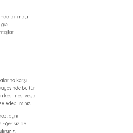
şında bir maçı
 gibi
tajları
alarına karşı
N sayesinde bu tür
zın kesilmesi veya
 edebilirsiniz.
maz, aynı
! Eğer siz de
irsiniz.