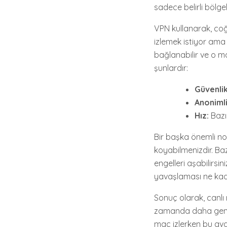
sadece belirli bölge
VPN kullanarak, coğr
izlemek istiyor ama
bağlanabilir ve o ma
şunlardır:
Güvenlik
Anonimli
Hız:
Bazı
Bir başka önemli nok
koyabilmenizdir. Bazı
engelleri aşabilirsin
yavaşlaması ne kadar
Sonuç olarak, canlı
zamanda daha geniş b
maç izlerken bu avan