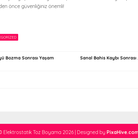
en önce güvenliğiniz önemli!
EGORIZED
yü Bozma Sonrası Yaşam
Sanal Bahis Kaybı Sonrası 
i
© Elektrostatik Toz Boyama 2026
|
Designed by
PixaHive.co