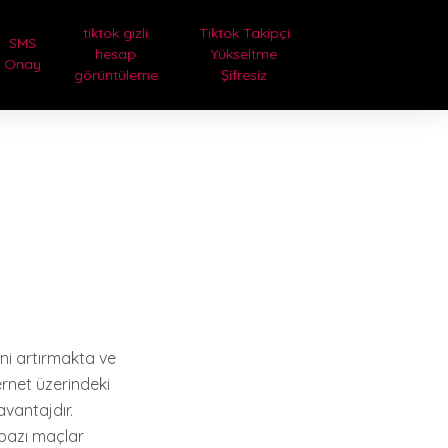
tiktok gizli
Tiktok Takipçi
SMS
hesap
Yükseltme
Onay
görüntüleme
Şifresiz
ğini artırmakta ve
ernet üzerindeki
 avantajdır.
 bazı maçlar