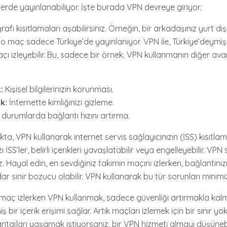
lerde yayınlanabiliyor. İşte burada VPN devreye giriyor.
afi kısıtlamaları aşabilirsiniz. Örneğin, bir arkadaşınız yurt dı
 o maç sadece Türkiye’de yayınlanıyor. VPN ile, Türkiye’deymiş
çı izleyebilir. Bu, sadece bir örnek. VPN kullanmanın diğer avan
:
Kişisel bilgilerinizin korunması.
k:
İnternette kimliğinizi gizleme.
 durumlarda bağlantı hızını artırma.
ta, VPN kullanarak internet servis sağlayıcınızın (İSS) kısıtlam
 İSS’ler, belirli içerikleri yavaşlatabilir veya engelleyebilir. VP
iz. Hayal edin, en sevdiğiniz takımın maçını izlerken, bağlantını
 sinir bozucu olabilir. VPN kullanarak bu tür sorunları minimize
 maç izlerken VPN kullanmak, sadece güvenliği artırmakla kal
ir içerik erişimi sağlar. Artık maçları izlemek için bir sınır yok
tajları yaşamak istiyorsanız, bir VPN hizmeti almayı düşünebil