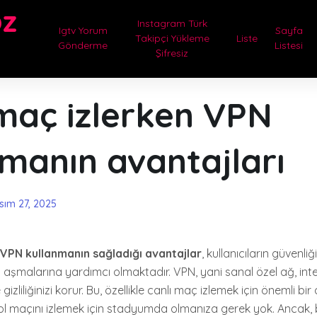
oz
Instagram Türk
Igtv Yorum
Sayfa
Takipçi Yükleme
Liste
Gönderme
Listesi
Şifresiz
 maç izlerken VPN
manın avantajları
sım 27, 2025
 VPN kullanmanın sağladığı avantajlar
, kullanıcıların güvenli
ı aşmalarına yardımcı olmaktadır. VPN, yani sanal özel ağ, int
ve gizliliğinizi korur. Bu, özellikle canlı maç izlemek için önemli bir
bol maçını izlemek için stadyumda olmanıza gerek yok. Ancak,