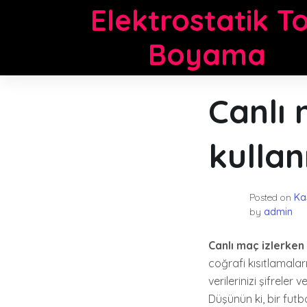
Skip
Elektrostatik T
to
content
Boyama
Canlı
kullan
Posted on
Ka
by
admin
Canlı maç izlerken
coğrafi kısıtlamalar
verilerinizi şifreler 
Düşünün ki, bir fut