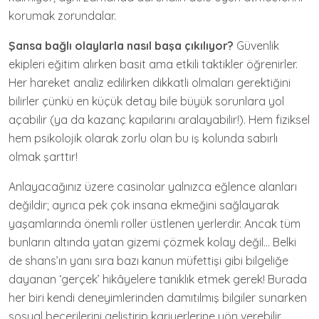
korumak zorundalar.
Şansa bağlı olaylarla nasıl başa çıkılıyor?
Güvenlik
ekipleri eğitim alırken basit ama etkili taktikler öğrenirler.
Her hareket analiz edilirken dikkatli olmaları gerektiğini
bilirler çünkü en küçük detay bile büyük sorunlara yol
açabilir (ya da kazanç kapılarını aralayabilir!). Hem fiziksel
hem psikolojik olarak zorlu olan bu iş kolunda sabırlı
olmak şarttır!
Anlayacağınız üzere casinolar yalnızca eğlence alanları
değildir; ayrıca pek çok insana ekmeğini sağlayarak
yaşamlarında önemli roller üstlenen yerlerdir. Ancak tüm
bunların altında yatan gizemi çözmek kolay değil… Belki
de shans’ın yanı sıra bazı kanun müfettişi gibi bilgeliğe
dayanan ‘gerçek’ hikâyelere tanıklık etmek gerek! Burada
her biri kendi deneyimlerinden damıtılmış bilgiler sunarken
sosyal becerilerini geliştirip kariyerlerine yön verebilir