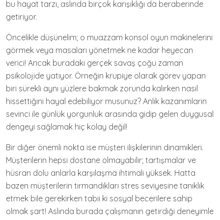
bu hayat tarzı, aslında birçok karışıklığı da beraberinde
getiriyor.
Öncelikle düşünelim; o muazzam konsol oyun makinelerini
görmek veya masaları yönetmek ne kadar heyecan
verici! Ancak buradaki gerçek savaş çoğu zaman
psikolojide yatıyor. Örneğin krupiye olarak görev yapan
biri sürekli aynı yüzlere bakmak zorunda kalırken nasıl
hissettiğini hayal edebiliyor musunuz? Anlık kazanımların
sevinci ile günlük yorgunluk arasında gidip gelen duygusal
dengeyi sağlamak hiç kolay değil!
Bir diğer önemli nokta ise müşteri ilişkilerinin dinamikleri.
Müşterilerin hepsi dostane olmayabilir; tartışmalar ve
hüsran dolu anlarla karşılaşma ihtimali yüksek. Hatta
bazen müşterilerin tırmandıkları stres seviyesine tanıklık
etmek bile gerekirken tabii ki sosyal becerilere sahip
olmak şart! Aslında burada çalışmanın getirdiği deneyimle