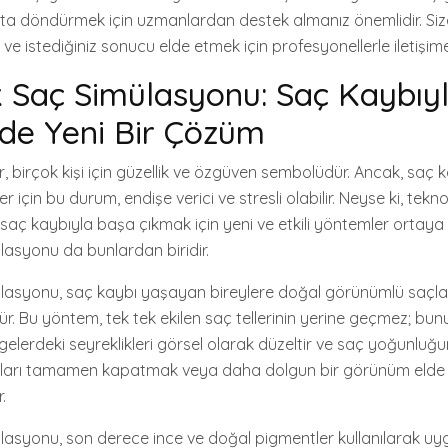
ata döndürmek için uzmanlardan destek almanız önemlidir. Si
ve istediğiniz sonucu elde etmek için profesyonellerle iletişime 
 Saç Simülasyonu: Saç Kaybıy
de Yeni Bir Çözüm
ar, birçok kişi için güzellik ve özgüven sembolüdür. Ancak, saç 
 için bu durum, endişe verici ve stresli olabilir. Neyse ki, tekno
e saç kaybıyla başa çıkmak için yeni ve etkili yöntemler ortaya
asyonu da bunlardan biridir.
asyonu, saç kaybı yaşayan bireylere doğal görünümlü saçl
ür. Bu yöntem, tek tek ekilen saç tellerinin yerine geçmez; bun
lgelerdeki seyreklikleri görsel olarak düzeltir ve saç yoğunluğun
nları tamamen kapatmak veya daha dolgun bir görünüm elde
.
asyonu, son derece ince ve doğal pigmentler kullanılarak uy