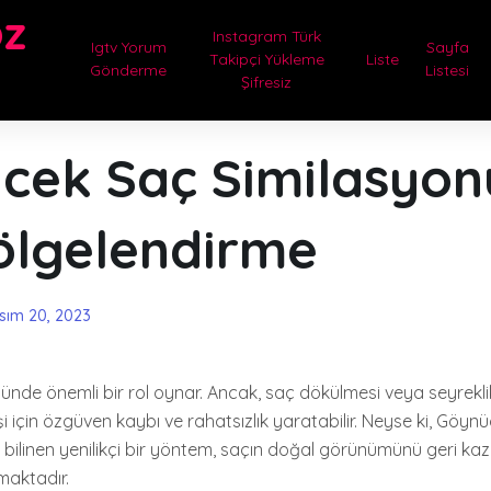
oz
Instagram Türk
Igtv Yorum
Sayfa
Takipçi Yükleme
Liste
Gönderme
Listesi
Şifresiz
cek Saç Similasyon
ölgelendirme
sım 20, 2023
nde önemli bir rol oynar. Ancak, saç dökülmesi veya seyreklik
şi için özgüven kaybı ve rahatsızlık yaratabilir. Neyse ki, Göyn
bilinen yenilikçi bir yöntem, saçın doğal görünümünü geri ka
maktadır.