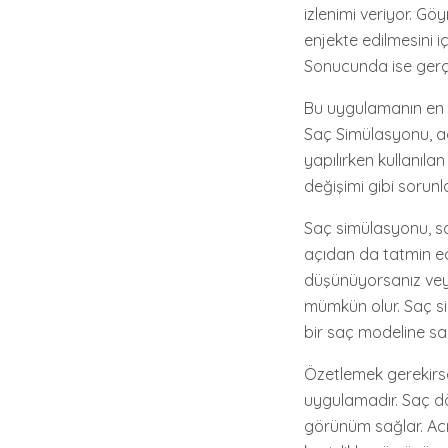
izlenimi veriyor. Gö
enjekte edilmesini iç
Sonucunda ise gerç
Bu uygulamanın en 
Saç Simülasyonu, acı
yapılırken kullanıla
değişimi gibi sorun
Saç simülasyonu, s
açıdan da tatmin ed
düşünüyorsanız vey
mümkün olur. Saç sim
bir saç modeline sahi
Özetlemek gerekirse
uygulamadır. Saç dö
görünüm sağlar. Acıs