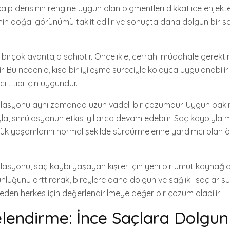
kalp derisinin rengine uygun olan pigmentleri dikkatlice enjekt
nin doğal görünümü taklit edilir ve sonuçta daha dolgun bir sa
, birçok avantaja sahiptir. Öncelikle, cerrahi müdahale gerek
r. Bu nedenle, kısa bir iyileşme süreciyle kolayca uygulanabilir.
ilt tipi için uygundur.
asyonu aynı zamanda uzun vadeli bir çözümdür. Uygun bakım
la, simülasyonun etkisi yıllarca devam edebilir. Saç kaybıyla
nlük yaşamlarını normal şekilde sürdürmelerine yardımcı olan ö
syonu, saç kaybı yaşayan kişiler için yeni bir umut kaynağıdır
nluğunu arttırarak, bireylere daha dolgun ve sağlıklı saçlar s
den herkes için değerlendirilmeye değer bir çözüm olabilir.
lendirme: İnce Saçlara Dolgun