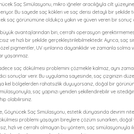
ynücek Saç Simülasyonu, mikro iğneler aracılığıyla cilt yüzeyin
eriyor. Bu sayede saç kökleri ve saç derisi detaylı bir şekilde tak
ek saç görünümüne oldukça yakın ve güven veren bir sonuç o
büyük avantajlarından biri, cerrahi operasyon gerektirmemes
sız ve hızlı bir şekilde gerçekleştirilebilmektedir. Ayrıca, saç
n özel pigmentler, UV ışınlarına dayanıklıdır ve zamanla solma 
lar yaşanmaz.
adece saç dökülmesi problemini çözmekle kalmaz, aynı zama
ici sonuçlar verir. Bu uygulama sayesinde, saç çizginizin düz
a kel bölgelerden rahatsızlık duyuyorsanız, doğal bir görün
ülasyonuyla, saç yapınızı yeniden şekillendirebilir ve istediğ
p olabilirsiniz.
, Göynücek Saç Simülasyonu, estetik dünyasında devrim nitel
külmesi problemi yaşayan bireylere çözüm sunarken, doğal ve
ız, hızlı ve cerrahi olmayan bu yöntem, saç simülasyonuyla ilg