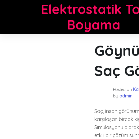
Skip
Elektrostatik T
to
content
Boyama
Göynü
Saç G
Posted on
Ka
by
admin
Saç, insan görünümü
karşılaşan birçok ki
Simülasyonu olarak 
etkili bir çözüm sun