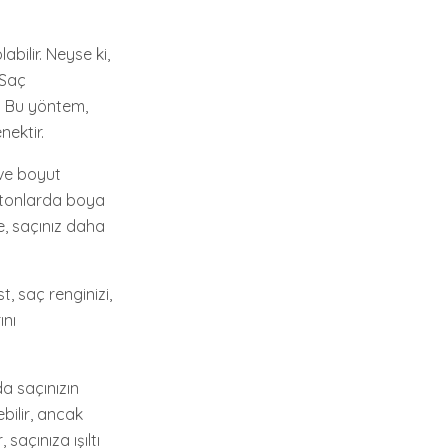
bilir. Neyse ki,
 Saç
r. Bu yöntem,
ektir.
 ve boyut
lı tonlarda boya
e, saçınız daha
, saç renginizi,
ını
a saçınızın
bilir, ancak
saçınıza ışıltı