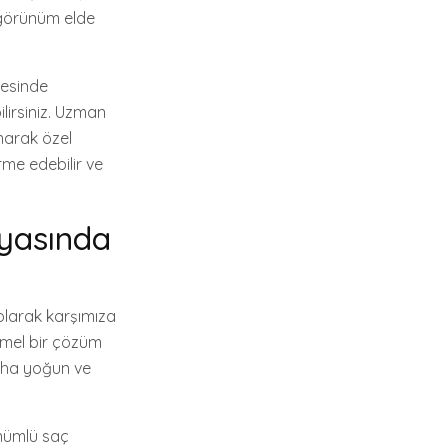
r görünüm elde
yesinde
ilirsiniz. Uzman
ınarak özel
rme edebilir ve
yasında
olarak karşımıza
mmel bir çözüm
daha yoğun ve
ünümlü saç