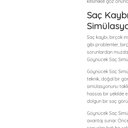
kesinlikle göz önün
Saç Kayb
Simülasy
Saç kaybı, birçok in
gibi problemler, bir
sorunlardan muzdari
Göynücek Saç Simü
Göynücek Saç Simüla
teknik, doğal bir g
simülasyonunu taklit
hassas bir şekilde e
dolgun bir saç görün
Göynücek Saç Simüla
avantaj sunar. Öncel