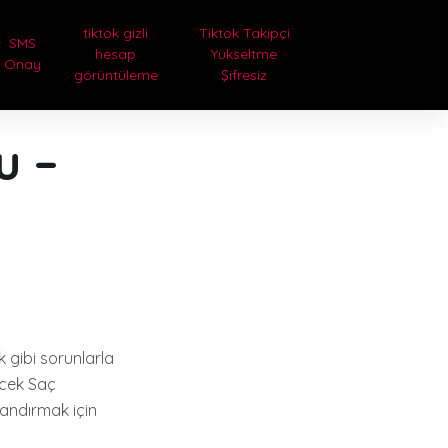
tiktok gizli
Tiktok Takipçi
SMS
hesap
Yükseltme
Onay
görüntüleme
Şifresiz
u –
 gibi sorunlarla
ücek Saç
zandırmak için