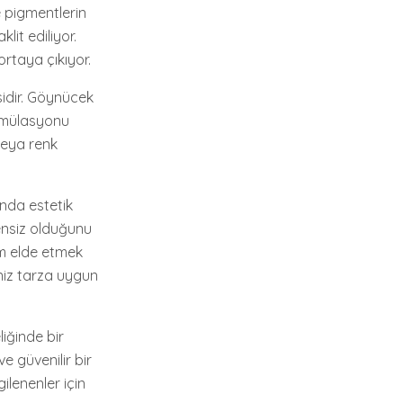
e pigmentlerin
lit ediliyor.
rtaya çıkıyor.
idir. Göynücek
 simülasyonu
veya renk
nda estetik
ensiz olduğunu
üm elde etmek
iniz tarza uygun
iğinde bir
 güvenilir bir
ilenenler için