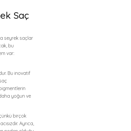
cek Saç
eya seyrek saçlar
cak, bu
em var:
r. Bu inovatif
 saç
 pigmentlerin
e daha yoğun ve
 çünkü birçok
cısızdır. Ayrıca,