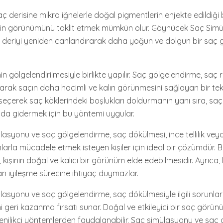
 derisine mikro iğnelerle doğal pigmentlerin enjekte edildiği b
rinin görünümünü taklit etmek mümkün olur. Göynücek Saç Sim
açlı deriyi yeniden canlandırarak daha yoğun ve dolgun bir sa
nin gölgelendirilmesiyle birlikte yapılır. Saç gölgelendirme, sa
larak saçın daha hacimli ve kalın görünmesini sağlayan bir tekn
eçerek saç köklerindeki boşlukları doldurmanın yanı sıra, saç
 da gidermek için bu yöntemi uygular.
syonu ve saç gölgelendirme, saç dökülmesi, ince tellilik veya
unlarla mücadele etmek isteyen kişiler için ideal bir çözümdür.
, kişinin doğal ve kalıcı bir görünüm elde edebilmesidir. Ayrıca,
n iyileşme sürecine ihtiyaç duymazlar.
asyonu ve saç gölgelendirme, saç dökülmesiyle ilgili sorunla
ni geri kazanma fırsatı sunar. Doğal ve etkileyici bir saç gör
enilikçi yöntemlerden faydalanabilir. Saç simülasyonu ve saç 