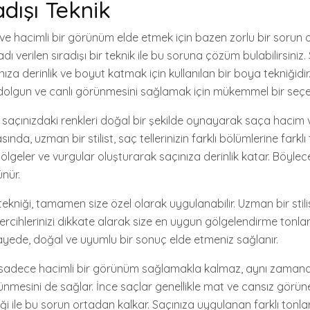
adışı Teknik
ve hacimli bir görünüm elde etmek için bazen zorlu bir sorun ola
ı verilen sıradışı bir teknik ile bu soruna çözüm bulabilirsiniz.
ıza derinlik ve boyut katmak için kullanılan bir boya tekniğidi
dolgun ve canlı görünmesini sağlamak için mükemmel bir seçen
, saçınızdaki renkleri doğal bir şekilde oynayarak saça hacim
asında, uzman bir stilist, saç tellerinizin farklı bölümlerine fark
gölgeler ve vurgular oluşturarak saçınıza derinlik katar. Böylec
ünür.
kniği, tamamen size özel olarak uygulanabilir. Uzman bir stilist
 tercihlerinizi dikkate alarak size en uygun gölgelendirme tonlar
sayede, doğal ve uyumlu bir sonuç elde etmeniz sağlanır.
sadece hacimli bir görünüm sağlamakla kalmaz, aynı zamand
ünmesini de sağlar. İnce saçlar genellikle mat ve cansız görüne
i ile bu sorun ortadan kalkar. Saçınıza uygulanan farklı tonlar, 