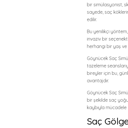
bir simülasyonist, s
sayede, saç kökleri
edilir.
Bu yenilikçi yöntem
invaziv bir seçenekti
herhangi bir yaş ve c
Göynücek Saç Simül
tazeleme seanslarıy
bireyler için bu, gü
avantajdır.
Göynücek Saç Simüla
bir şekilde saç yoğu
kaybıyla mücadele e
Saç Gölge