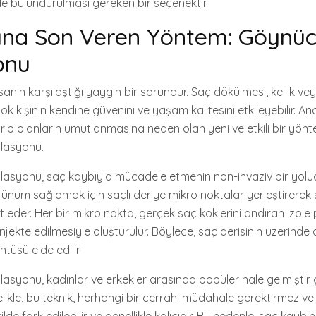
de bulundurulması gereken bir seçenektir.
ına Son Veren Yöntem: Göynü
onu
sanın karşılaştığı yaygın bir sorundur. Saç dökülmesi, kellik v
çok kişinin kendine güvenini ve yaşam kalitesini etkileyebilir. An
p olanların umutlanmasına neden olan yeni ve etkili bir yönt
lasyonu.
syonu, saç kaybıyla mücadele etmenin non-invaziv bir yoludu
örünüm sağlamak için saçlı deriye mikro noktalar yerleştirerek
 eder. Her bir mikro nokta, gerçek saç köklerini andıran izole
njekte edilmesiyle oluşturulur. Böylece, saç derisinin üzerind
tüsü elde edilir.
syonu, kadınlar ve erkekler arasında popüler hale gelmiştir
ikle, bu teknik, herhangi bir cerrahi müdahale gerektirmez ve a