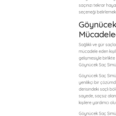
saçınızı tekrar hay
seçeneği belirlemek 
Göynücek
Mücadele
Sağlıklı ve gür saçl
mücadele eden kişiler
gelişmesiyle birlikt
Göynücek Saç Simül
Göynücek Saç Simül
yenilikçi bir çözümd
derisindeki saçlı bö
sayede, saçsız ala
kişilere yardımcı olur
Göynücek Saç Simül