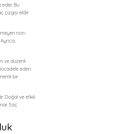
e eder. Bu
ç çizgisi elde
tirmeyen non-
 Ayrıca,
 ve düzenli
 mücadele eden
nemli bir
. Doğal ve etkili
unar. Saç
luk