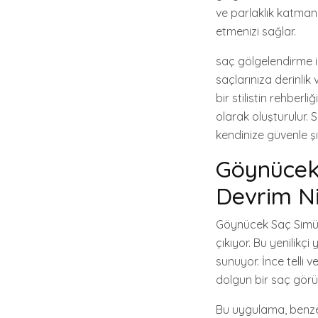
ve parlaklık katman
etmenizi sağlar.
saç gölgelendirme in
saçlarınıza derinlik
bir stilistin rehberl
olarak oluşturulur. 
kendinize güvenle şı
Göynücek 
Devrim Ni
Göynücek Saç Simül
çıkıyor. Bu yenilik
sunuyor. İnce telli
dolgun bir saç görü
Bu uygulama, benzer