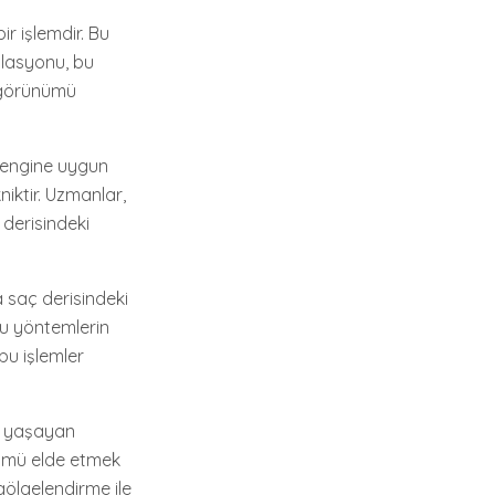
ir işlemdir. Bu
ülasyonu, bu
ç görünümü
ç rengine uygun
iktir. Uzmanlar,
 derisindeki
 saç derisindeki
 Bu yöntemlerin
 bu işlemler
r yaşayan
ünümü elde etmek
gölgelendirme ile