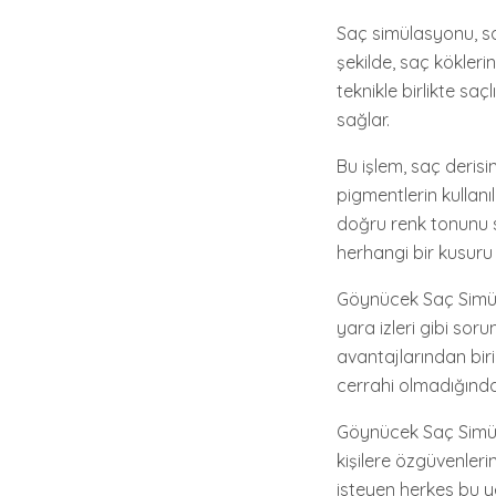
Saç simülasyonu, saç
şekilde, saç kökle
teknikle birlikte s
sağlar.
Bu işlem, saç derisi
pigmentlerin kullanı
doğru renk tonunu s
herhangi bir kusuru
Göynücek Saç Simüla
yara izleri gibi sor
avantajlarından biri
cerrahi olmadığında
Göynücek Saç Simül
kişilere özgüvenleri
isteyen herkes bu y