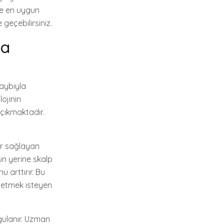
ze en uygun
geçebilirsiniz.
la
kaybıyla
lojinin
 çıkmaktadır.
ar sağlayan
un yerine skalp
u arttırır. Bu
 etmek isteyen
gulanır. Uzman