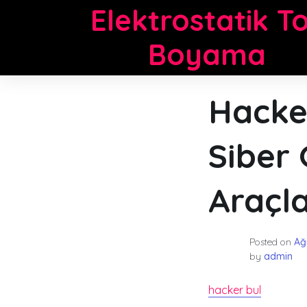
Skip
Elektrostatik T
to
content
Boyama
Hacker
Siber 
Araçla
Posted on
Ağ
by
admin
hacker bul