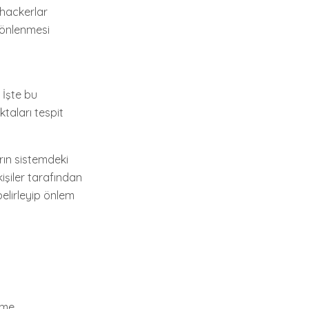
 hackerlar
e önlenmesi
. İşte bu
ktaları tespit
erın sistemdeki
işiler tarafından
belirleyip önlem
rme.