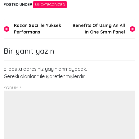
POSTED UNDER
UNCATEGORIZED
Yazı
Kazan Saci İle Yuksek
Benefits Of Using An All
Performans
İn One Smm Panel
gezinmesi
Bir yanıt yazın
E-posta adresiniz yayınlanmayacak.
Gerekli alanlar
*
ile işaretlenmişlerdir
YORUM
*