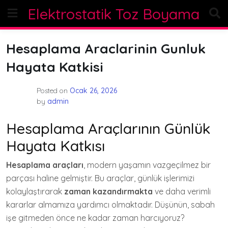
Skip
Elektrostatik Toz Boyama
to
content
Hesaplama Araclarinin Gunluk
Hayata Katkisi
Posted on
Ocak 26, 2026
by
admin
Hesaplama Araçlarının Günlük
Hayata Katkısı
Hesaplama araçları
, modern yaşamın vazgeçilmez bir
parçası haline gelmiştir. Bu araçlar, günlük işlerimizi
kolaylaştırarak
zaman kazandırmakta
ve daha verimli
kararlar almamıza yardımcı olmaktadır. Düşünün, sabah
işe gitmeden önce ne kadar zaman harcıyoruz?