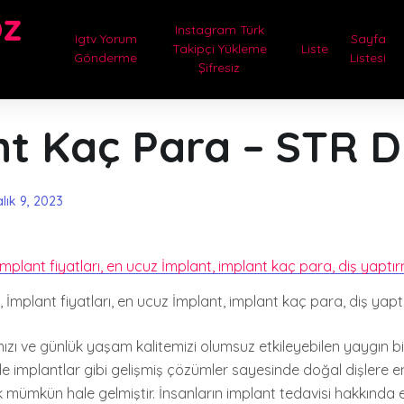
oz
Instagram Türk
Igtv Yorum
Sayfa
Takipçi Yükleme
Liste
Gönderme
Listesi
Şifresiz
nt Kaç Para – STR 
alık 9, 2023
, İmplant fiyatları, en ucuz İmplant, implant kaç para, diş yapt
ğımızı ve günlük yaşam kalitemizi olumsuz etkileyebilen yaygın b
 implantlar gibi gelişmiş çözümler sayesinde doğal dişlere 
ak mümkün hale gelmiştir. İnsanların implant tedavisi hakkında