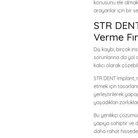
konusunu ele almakt
arayanlar için bir se
STR DENT 
Verme Fır
Diş kaybı, birçok ins
sorunlarına da yol a
kalıcı olarak çözebil
STR DENT İmplant, mo
etmek için tasarlan
yerleştirilerek yapa
yaşadıkları zorlukla
Bu yenilikçi çözümün
yapıya sahiptir ve d
daha rahat hissede