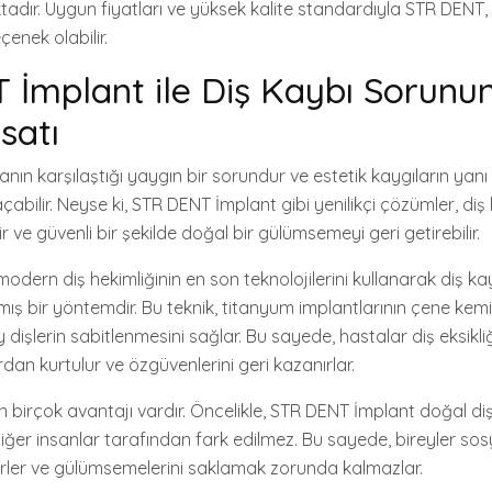
adır. Uygun fiyatları ve yüksek kalite standardıyla STR DENT, 
çenek olabilir.
İmplant ile Diş Kaybı Sorunu
satı
anın karşılaştığı yaygın bir sorundur ve estetik kaygıların yanı s
çabilir. Neyse ki, STR DENT İmplant gibi yenilikçi çözümler, di
ir ve güvenli bir şekilde doğal bir gülümsemeyi geri getirebilir.
dern diş hekimliğinin en son teknolojilerini kullanarak diş ka
mış bir yöntemdir. Bu teknik, titanyum implantlarının çene kem
y dişlerin sabitlenmesini sağlar. Bu sayede, hastalar diş eksikli
rdan kurtulur ve özgüvenlerini geri kazanırlar.
 birçok avantajı vardır. Öncelikle, STR DENT İmplant doğal diş
iğer insanlar tarafından fark edilmez. Bu sayede, bireyler sosya
rler ve gülümsemelerini saklamak zorunda kalmazlar.