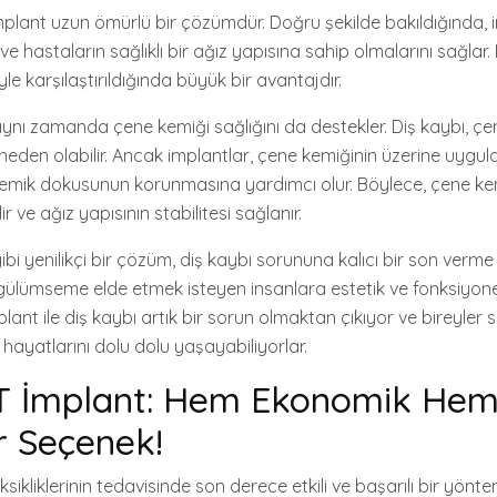
plant uzun ömürlü bir çözümdür. Doğru şekilde bakıldığında, 
 ve hastaların sağlıklı bir ağız yapısına sahip olmalarını sağlar
yle karşılaştırıldığında büyük bir avantajdır.
nı zamanda çene kemiği sağlığını da destekler. Diş kaybı, çe
eden olabilir. Ancak implantlar, çene kemiğinin üzerine uygul
kemik dokusunun korunmasına yardımcı olur. Böylece, çene ke
ir ve ağız yapısının stabilitesi sağlanır.
i yenilikçi bir çözüm, diş kaybı sorununa kalıcı bir son verme 
r gülümseme elde etmek isteyen insanlara estetik ve fonksiyon
ant ile diş kaybı artık bir sorun olmaktan çıkıyor ve bireyler sa
hayatlarını dolu dolu yaşayabiliyorlar.
 İmplant: Hem Ekonomik Hem
ir Seçenek!
eksikliklerinin tedavisinde son derece etkili ve başarılı bir yön