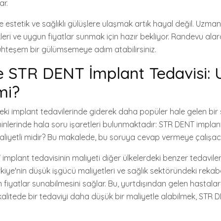
ar.
 estetik ve sağlıklı gülüşlere ulaşmak artık hayal değil. Uzman 
leri ve uygun fiyatlar sunmak için hazır bekliyor. Randevu alar
hteşem bir gülümsemeye adım atabilirsiniz.
e STR DENT İmplant Tedavisi:
mi?
eki implant tedavilerinde giderek daha popüler hale gelen bir 
hinlerinde hala soru işaretleri bulunmaktadır: STR DENT implan
liyetli midir? Bu makalede, bu soruya cevap vermeye çalışac
implant tedavisinin maliyeti diğer ülkelerdeki benzer tedavile
rkiye'nin düşük işgücü maliyetleri ve sağlık sektöründeki rekab
fiyatlar sunabilmesini sağlar. Bu, yurtdışından gelen hastalar
 kalitede bir tedaviyi daha düşük bir maliyetle alabilmek, STR D