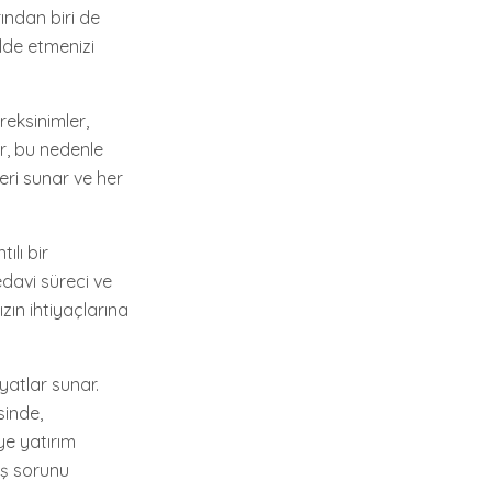
ından biri de
lde etmenizi
reksinimler,
ır, bu nedenle
eri sunar ve her
ılı bir
edavi süreci ve
zın ihtiyaçlarına
yatlar sunar.
sinde,
ye yatırım
iş sorunu