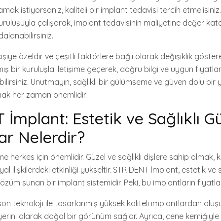
ak istiyorsanız, kaliteli bir implant tedavisi tercih etmelisini
 kuruluşuyla çalışarak, implant tedavisinin maliyetine değer ka
lanabilirsiniz.
işiye özeldir ve çeşitli faktörlere bağlı olarak değişiklik göster
ş bir kuruluşla iletişime geçerek, doğru bilgi ve uygun fiyatlarla
bilirsiniz. Unutmayın, sağlıklı bir gülümseme ve güven dolu bir
ak her zaman önemlidir.
İmplant: Estetik ve Sağlıklı Gü
lar Nelerdir?
e herkes için önemlidir. Güzel ve sağlıklı dişlere sahip olmak, 
yal ilişkilerdeki etkinliği yükseltir. STR DENT İmplant, estetik ve s
züm sunan bir implant sistemidir. Peki, bu implantların fiyatlar
n teknoloji ile tasarlanmış yüksek kaliteli implantlardan oluşu
 yerini alarak doğal bir görünüm sağlar. Ayrıca, çene kemiğiy