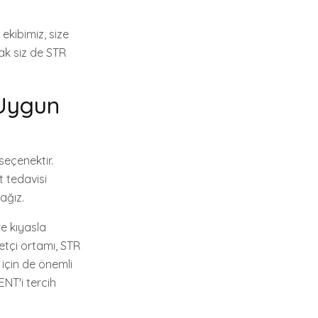
ekibimiz, size
ak siz de STR
 Uygun
seçenektir.
t tedavisi
ağız.
re kıyasla
etçi ortamı, STR
 için de önemli
ENT'i tercih