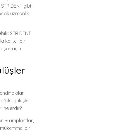
z. STR DENT gibi
tacak uzmanlık
ebilir. STR DENT
 kaliteli bir
 yaşam için
lüşler
kendine olan
ağlıklı gülüşler
ı nelerdir?
r. Bu implantlar,
le mükemmel bir