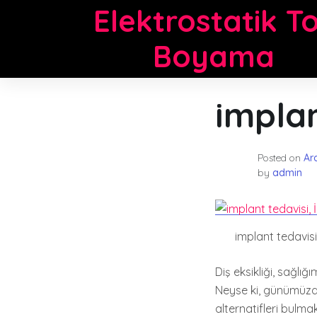
Skip
Elektrostatik T
to
content
Boyama
impla
Posted on
Ar
by
admin
implant tedavisi
Diş eksikliği, sağlı
Neyse ki, günümüzde
alternatifleri bulm