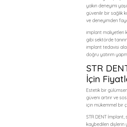
yakın deneyimi yaşam
güvenilir bir sağlık
ve deneyimden fayda
implant maliyetleri k
gibi sektörde tanınmı
implant tedavisi ala
doğru yatırım yapm
STR DENT 
İçin Fiyat
Estetik bir gülümsem
güveni artırır ve sos
için mükemmel bir çö
STR DENT İmplant, so
kaybedilen dişlerin