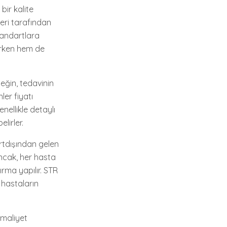
bir kalite
leri tarafından
standartlara
lırken hem de
neğin, tedavinin
ler fiyatı
enellikle detaylı
lirler.
urtdışından gelen
Ancak, her hasta
ırma yapılır. STR
e hastaların
 maliyet