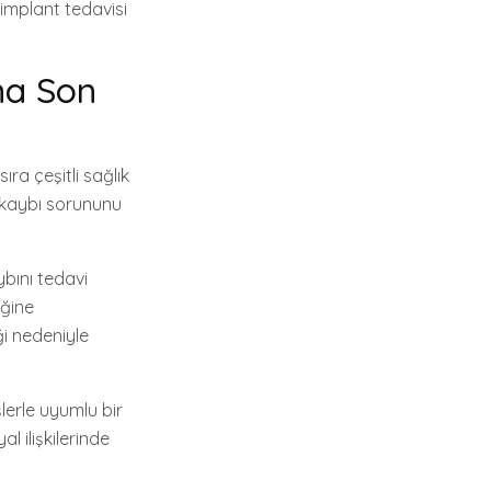
implant tedavisi
na Son
ıra çeşitli sağlık
ş kaybı sorununu
ybını tedavi
iğine
ği nedeniyle
lerle uyumlu bir
l ilişkilerinde