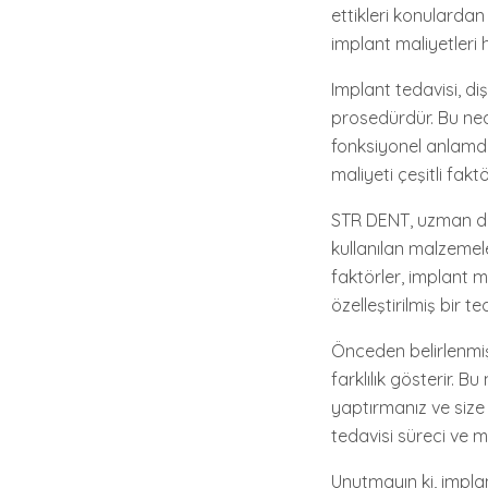
ettikleri konularda
implant maliyetleri h
Implant tedavisi, diş
prosedürdür. Bu ned
fonksiyonel anlamda
maliyeti çeşitli fakt
STR DENT, uzman diş 
kullanılan malzemeler
faktörler, implant ma
özelleştirilmiş bir 
Önceden belirlenmiş
farklılık gösterir. 
yaptırmanız ve size 
tedavisi süreci ve ma
Unutmayın ki, implant