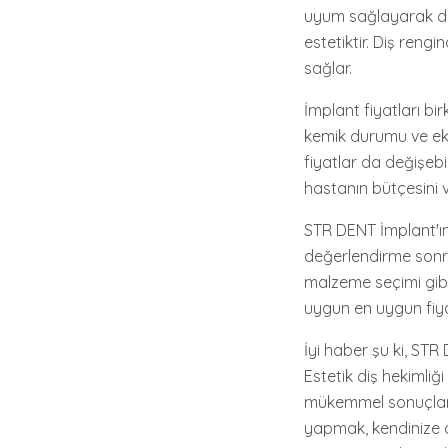
uyum sağlayarak day
estetiktir. Diş ren
sağlar.
İmplant fiyatları bi
kemik durumu ve ek t
fiyatlar da değişebi
hastanın bütçesini ve
STR DENT İmplant'ın 
değerlendirme sonras
malzeme seçimi gibi
uygun en uygun fiyat t
İyi haber şu ki, STR
Estetik diş hekimliğ
mükemmel sonuçlar e
yapmak, kendinize o