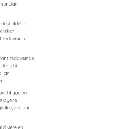
n sunulan
leştirildiği bir
erirken,
 tedavisinin
plant tedavisinde
tler gibi
 için
r.
i ihtiyaçları
r muayene
elikle, implant
l dişlere en