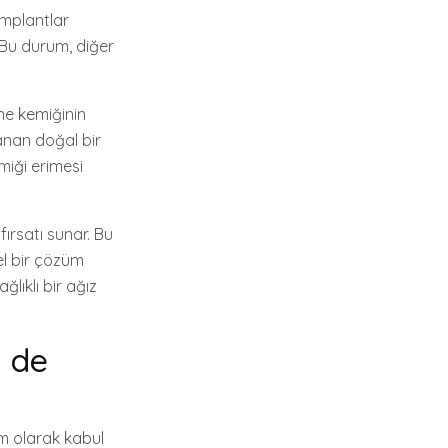
implantlar
. Bu durum, diğer
ne kemiğinin
anan doğal bir
miği erimesi
fırsatı sunar. Bu
el bir çözüm
ğlıklı bir ağız
 de
tem olarak kabul