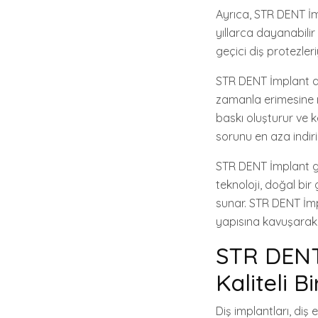
Ayrıca, STR DENT İm
yıllarca dayanabilir
geçici diş protezleri
STR DENT İmplant ay
zamanla erimesine n
baskı oluşturur ve 
sorunu en aza indiril
STR DENT İmplant gib
teknoloji, doğal bi
sunar. STR DENT İmpl
yapısına kavuşarak 
STR DENT
Kaliteli B
Diş implantları, diş 