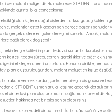
n biri de implant maliyetidir. Bu makalede, STR DENT tarafında
akkında ayrıntılı bilgi edineceksiniz.
 eksikliği olan kişilere doğal dişlerden farksız yapay köklerin yer
enle, implantlar estetik açıdan son derece başarılı sonuçlar v
 da gerçek dişlere en yakın deneyimi sunarlar. Ancak, implant
örlere bağlı olarak değişebilir.
hekimleriyle kaliteli implant tedavisi sunan bir kuruluştur. Im
in kalitesi, tedavi süreci, cerrahi gereklilikler ve diğer ek hizme
liyetini etkileyen önemli unsurlardır. Bununla birlikte, her hasta
tedavi planı oluşturulduğundan, implant maliyetleri kişiye özgüdü
 bir rakam vermek zordur, çünkü her bireyin diş yapısı ve tedav
Bu nedenle, STR DENT uzmanlarıyla iletişime geçerek detaylı bi
özel bir tedavi planı oluşturulmasını sağlamanız önemlidir. Böyl
liyetleri hakkında net bir bilgi sahibi olabilirsiniz.
 tedavisi uzun vadeli bir yatırımdır. İyi bir ağız sağlığı ve doğa