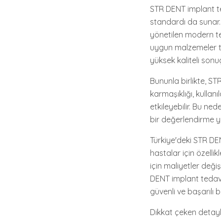
STR DENT implant ted
standardı da sunar. 
yönetilen modern tesi
uygun malzemeler ter
yüksek kaliteli sonuç
Bununla birlikte, ST
karmaşıklığı, kullan
etkileyebilir. Bu nede
bir değerlendirme ya
Türkiye'deki STR DEN
hastalar için özelli
için maliyetler değiş
DENT implant tedavisi
güvenli ve başarılı 
Dikkat çeken detayl