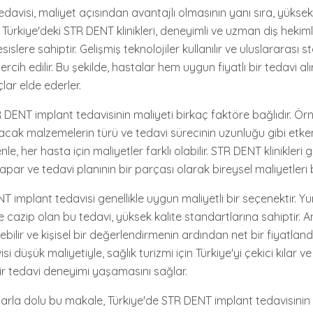
avisi, maliyet açısından avantajlı olmasının yanı sıra, yüksek 
Türkiye'deki STR DENT klinikleri, deneyimli ve uzman diş hekim
slere sahiptir. Gelişmiş teknolojiler kullanılır ve uluslararası 
cih edilir. Bu şekilde, hastalar hem uygun fiyatlı bir tedavi a
lar elde ederler.
R DENT implant tedavisinin maliyeti birkaç faktöre bağlıdır. Ör
ılacak malzemelerin türü ve tedavi sürecinin uzunluğu gibi etken
nle, her hasta için maliyetler farklı olabilir. STR DENT klinikleri g
par ve tedavi planının bir parçası olarak bireysel maliyetleri be
T implant tedavisi genellikle uygun maliyetli bir seçenektir. Y
kle cazip olan bu tedavi, yüksek kalite standartlarına sahiptir. 
ebilir ve kişisel bir değerlendirmenin ardından net bir fiyatland
 düşük maliyetiyle, sağlık turizmi için Türkiye'yi çekici kılar v
bir tedavi deneyimi yaşamasını sağlar.
arla dolu bu makale, Türkiye'de STR DENT implant tedavisinin