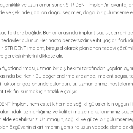
anıklılık ve uzun ömür sunar. STR DENT İmplant'ın avantajlar
ginde ve şeklinde yapılan doğru seçimler, doğal bir gülümseme e
rkaç faktöre bağlıdır. Bunlar arasında implant sayısı, cerrahi ge
edaviler bulunur. Her hasta benzersizdir ve ihtiyaçları farklıd
lir. STR DENT İmplant, bireysel olarak planlanan tedavi çözüml
 gereksinimlerini dikkate alır.
fiyatlandırması, uzman bir diş hekimi tarafından yapılan ayrınt
ında belirlenir. Bu değerlendirme sırasında, implant sayısı, t
 faktörler göz önünde bulundurulur. Uzmanlarımız, hastalarımı
eklifini sunmak için titizlikle çalışır.
 DENT İmplant hem estetik hem de sağlıklı gülüşler için uygun fi
i alanındaki uzmanlığımız ve kaliteli malzeme kullanımımız saye
lde edebilirsiniz. Unutmayın, sağlıklı ve güzel bir gülümseme
lan özgüveninizi artırmanın yanı sıra uzun vadede daha az d