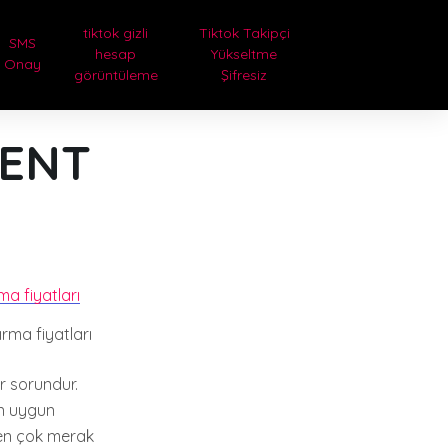
tiktok gizli
Tiktok Takipçi
SMS
hesap
Yükseltme
Onay
görüntüleme
Şifresiz
DENT
ırma fiyatları
ir sorundur.
en uygun
 en çok merak