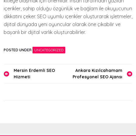
kitleye ulaşmak için önemlidir. İnsan tarafından yazılan
içerikler, sahip olduğu özgünlük ve bağlam ile okuyucunun
dikkatini çeker. SEO uyumlu içerikler oluşturarak işletmeler,
dijital dünyada yeni oyuncular olarak öne çıkabilir ve
başarılı bir dijital varlık oluşturabilirler.
POSTED UNDER
UNCATEGORIZED
Yazı
Mersin Erdemli SEO
Ankara Kızılcahamam
Hizmeti
Profesyonel SEO Ajansı
gezinmesi