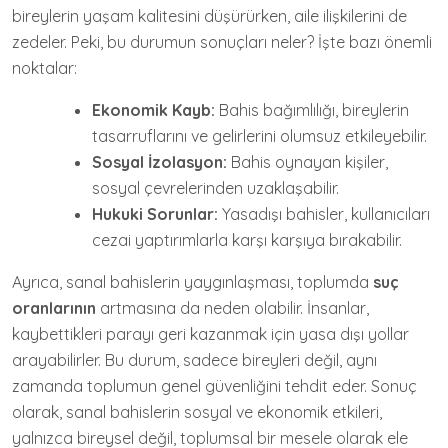
bireylerin yaşam kalitesini düşürürken, aile ilişkilerini de
zedeler. Peki, bu durumun sonuçları neler? İşte bazı önemli
noktalar:
Ekonomik Kayb:
Bahis bağımlılığı, bireylerin
tasarruflarını ve gelirlerini olumsuz etkileyebilir.
Sosyal İzolasyon:
Bahis oynayan kişiler,
sosyal çevrelerinden uzaklaşabilir.
Hukuki Sorunlar:
Yasadışı bahisler, kullanıcıları
cezai yaptırımlarla karşı karşıya bırakabilir.
Ayrıca, sanal bahislerin yaygınlaşması, toplumda
suç
oranlarının
artmasına da neden olabilir. İnsanlar,
kaybettikleri parayı geri kazanmak için yasa dışı yollar
arayabilirler. Bu durum, sadece bireyleri değil, aynı
zamanda toplumun genel güvenliğini tehdit eder. Sonuç
olarak, sanal bahislerin sosyal ve ekonomik etkileri,
yalnızca bireysel değil, toplumsal bir mesele olarak ele