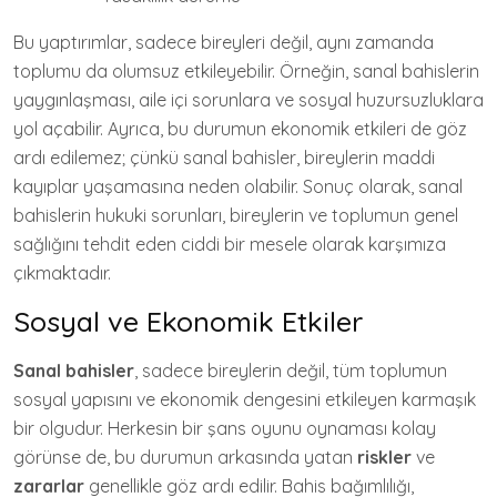
Bu yaptırımlar, sadece bireyleri değil, aynı zamanda
toplumu da olumsuz etkileyebilir. Örneğin, sanal bahislerin
yaygınlaşması, aile içi sorunlara ve sosyal huzursuzluklara
yol açabilir. Ayrıca, bu durumun ekonomik etkileri de göz
ardı edilemez; çünkü sanal bahisler, bireylerin maddi
kayıplar yaşamasına neden olabilir. Sonuç olarak, sanal
bahislerin hukuki sorunları, bireylerin ve toplumun genel
sağlığını tehdit eden ciddi bir mesele olarak karşımıza
çıkmaktadır.
Sosyal ve Ekonomik Etkiler
Sanal bahisler
, sadece bireylerin değil, tüm toplumun
sosyal yapısını ve ekonomik dengesini etkileyen karmaşık
bir olgudur. Herkesin bir şans oyunu oynaması kolay
görünse de, bu durumun arkasında yatan
riskler
ve
zararlar
genellikle göz ardı edilir. Bahis bağımlılığı,