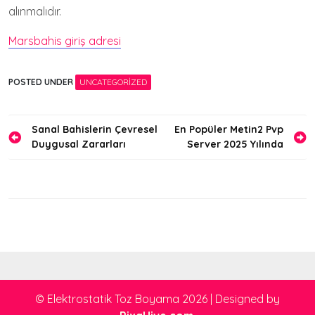
alınmalıdır.
Marsbahis giriş adresi
POSTED UNDER
UNCATEGORIZED
Yazı
Sanal Bahislerin Çevresel
En Popüler Metin2 Pvp
Duygusal Zararları
Server 2025 Yılında
gezinmesi
© Elektrostatik Toz Boyama 2026
|
Designed by