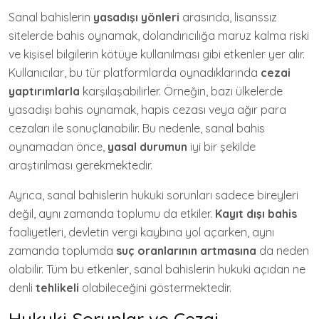
Sanal bahislerin
yasadışı yönleri
arasında, lisanssız
sitelerde bahis oynamak, dolandırıcılığa maruz kalma riski
ve kişisel bilgilerin kötüye kullanılması gibi etkenler yer alır.
Kullanıcılar, bu tür platformlarda oynadıklarında
cezai
yaptırımlarla
karşılaşabilirler. Örneğin, bazı ülkelerde
yasadışı bahis oynamak, hapis cezası veya ağır para
cezaları ile sonuçlanabilir. Bu nedenle, sanal bahis
oynamadan önce,
yasal durumun
iyi bir şekilde
araştırılması gerekmektedir.
Ayrıca, sanal bahislerin hukuki sorunları sadece bireyleri
değil, aynı zamanda toplumu da etkiler.
Kayıt dışı bahis
faaliyetleri, devletin vergi kaybına yol açarken, aynı
zamanda toplumda
suç oranlarının artmasına
da neden
olabilir. Tüm bu etkenler, sanal bahislerin hukuki açıdan ne
denli
tehlikeli
olabileceğini göstermektedir.
Hukuki Sorunlar ve Cezai