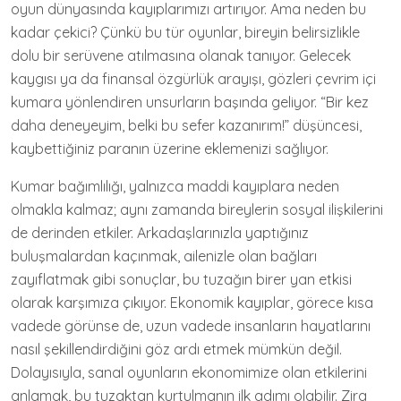
oyun dünyasında kayıplarımızı artırıyor. Ama neden bu
kadar çekici? Çünkü bu tür oyunlar, bireyin belirsizlikle
dolu bir serüvene atılmasına olanak tanıyor. Gelecek
kaygısı ya da finansal özgürlük arayışı, gözleri çevrim içi
kumara yönlendiren unsurların başında geliyor. “Bir kez
daha deneyeyim, belki bu sefer kazanırım!” düşüncesi,
kaybettiğiniz paranın üzerine eklemenizi sağlıyor.
Kumar bağımlılığı, yalnızca maddi kayıplara neden
olmakla kalmaz; aynı zamanda bireylerin sosyal ilişkilerini
de derinden etkiler. Arkadaşlarınızla yaptığınız
buluşmalardan kaçınmak, ailenizle olan bağları
zayıflatmak gibi sonuçlar, bu tuzağın birer yan etkisi
olarak karşımıza çıkıyor. Ekonomik kayıplar, görece kısa
vadede görünse de, uzun vadede insanların hayatlarını
nasıl şekillendirdiğini göz ardı etmek mümkün değil.
Dolayısıyla, sanal oyunların ekonomimize olan etkilerini
anlamak, bu tuzaktan kurtulmanın ilk adımı olabilir. Zira