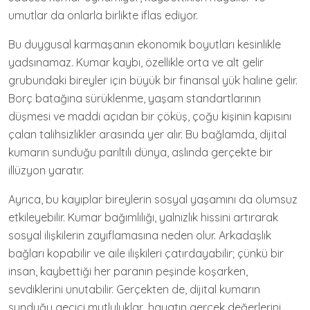
umutlar da onlarla birlikte iflas ediyor.
Bu duygusal karmaşanın ekonomik boyutları kesinlikle
yadsınamaz. Kumar kaybı, özellikle orta ve alt gelir
grubundaki bireyler için büyük bir finansal yük haline gelir.
Borç batağına sürüklenme, yaşam standartlarının
düşmesi ve maddi açıdan bir çöküş, çoğu kişinin kapısını
çalan talihsizlikler arasında yer alır. Bu bağlamda, dijital
kumarın sunduğu parıltılı dünya, aslında gerçekte bir
illüzyon yaratır.
Ayrıca, bu kayıplar bireylerin sosyal yaşamını da olumsuz
etkileyebilir. Kumar bağımlılığı, yalnızlık hissini artırarak
sosyal ilişkilerin zayıflamasına neden olur. Arkadaşlık
bağları kopabilir ve aile ilişkileri çatırdayabilir; çünkü bir
insan, kaybettiği her paranın peşinde koşarken,
sevdiklerini unutabilir. Gerçekten de, dijital kumarın
sunduğu geçici mutluluklar, hayatın gerçek değerlerini