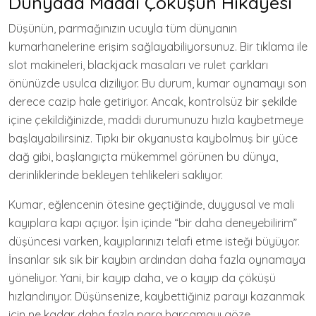
Dünyada Maddi Çöküşün Hikayesi
Düşünün, parmağınızın ucuyla tüm dünyanın
kumarhanelerine erişim sağlayabiliyorsunuz. Bir tıklama ile
slot makineleri, blackjack masaları ve rulet çarkları
önünüzde usulca diziliyor. Bu durum, kumar oynamayı son
derece cazip hale getiriyor. Ancak, kontrolsüz bir şekilde
içine çekildiğinizde, maddi durumunuzu hızla kaybetmeye
başlayabilirsiniz. Tıpkı bir okyanusta kaybolmuş bir yüce
dağ gibi, başlangıçta mükemmel görünen bu dünya,
derinliklerinde bekleyen tehlikeleri saklıyor.
Kumar, eğlencenin ötesine geçtiğinde, duygusal ve mali
kayıplara kapı açıyor. İşin içinde “bir daha deneyebilirim”
düşüncesi varken, kayıplarınızı telafi etme isteği büyüyor.
İnsanlar sık sık bir kaybın ardından daha fazla oynamaya
yöneliyor. Yani, bir kayıp daha, ve o kayıp da çöküşü
hızlandırıyor. Düşünsenize, kaybettiğiniz parayı kazanmak
için ne kadar daha fazla para harcamayı göze