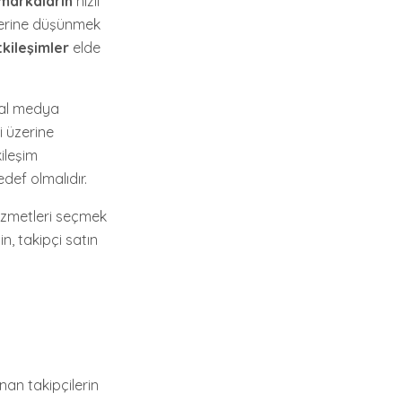
markaların
hızlı
üzerine düşünmek
kileşimler
elde
syal medya
i üzerine
kileşim
def olmalıdır.
izmetleri seçmek
n, takipçi satın
nan takipçilerin