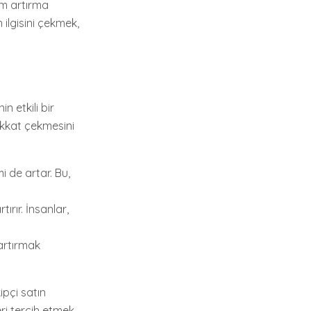
şim artırma
ın ilgisini çekmek,
n etkili bir
dikkat çekmesini
i de artar. Bu,
tırır. İnsanlar,
 artırmak
ipçi satın
ri tercih etmek