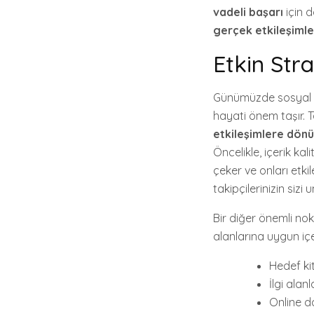
vadeli başarı
için d
gerçek etkileşimle
Etkin Stra
Günümüzde sosyal m
hayati önem taşır. T
etkileşimlere dön
Öncelikle, içerik kali
çeker ve onları etk
takipçilerinizin sizi
Bir diğer önemli no
alanlarına uygun iç
Hedef kit
İlgi alanl
Online d