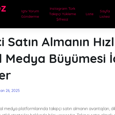
oz
Instagram Türk
Igtv Yorum
Sayfa
Takipçi Yükleme
Liste
Gönderme
Listesi
Şifresiz
i Satın Almanın Hızl
l Medya Büyümesi İ
er
san 26, 2025
yal medya platformlarında takipçi satın almanın avantajları, di