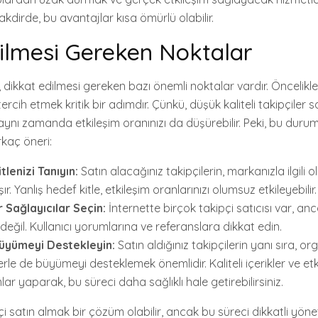
akdirde, bu avantajlar kısa ömürlü olabilir.
ilmesi Gereken Noktalar
n, dikkat edilmesi gereken bazı önemli noktalar vardır. Öncelikl
ercih etmek kritik bir adımdır. Çünkü, düşük kaliteli takipçiler 
ynı zamanda etkileşim oranınızı da düşürebilir. Peki, bu durum
irkaç öneri:
tlenizi Tanıyın:
Satın alacağınız takipçilerin, markanızla ilgili
r. Yanlış hedef kitle, etkileşim oranlarınızı olumsuz etkileyebilir.
r Sağlayıcılar Seçin:
İnternette birçok takipçi satıcısı var, an
 değil. Kullanıcı yorumlarına ve referanslara dikkat edin.
üyümeyi Destekleyin:
Satın aldığınız takipçilerin yanı sıra, or
le de büyümeyi desteklemek önemlidir. Kaliteli içerikler ve etki
ar yaparak, bu süreci daha sağlıklı hale getirebilirsiniz.
çi satın almak bir çözüm olabilir, ancak bu süreci dikkatli yö