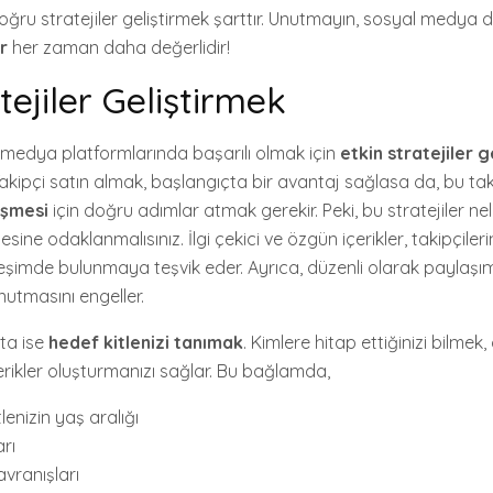
oğru stratejiler geliştirmek şarttır. Unutmayın, sosyal medya
r
her zaman daha değerlidir!
tejiler Geliştirmek
edya platformlarında başarılı olmak için
etkin stratejiler g
akipçi satın almak, başlangıçta bir avantaj sağlasa da, bu tak
üşmesi
için doğru adımlar atmak gerekir. Peki, bu stratejiler nele
tesine odaklanmalısınız. İlgi çekici ve özgün içerikler, takipçileri
ileşimde bulunmaya teşvik eder. Ayrıca, düzenli olarak paylaş
 unutmasını engeller.
kta ise
hedef kitlenizi tanımak
. Kimlere hitap ettiğinizi bilmek, 
erikler oluşturmanızı sağlar. Bu bağlamda,
lenizin yaş aralığı
arı
avranışları