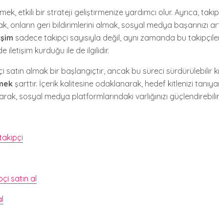
tmek, etkili bir strateji geliştirmenize yardımcı olur. Ayrıca, takip
, onların geri bildirimlerini almak, sosyal medya başarınızı art
eşim
sadece takipçi sayısıyla değil, aynı zamanda bu takipçileri
e iletişim kurduğu ile de ilgilidir.
i satın almak bir başlangıçtır, ancak bu süreci sürdürülebilir k
rmek
şarttır. İçerik kalitesine odaklanarak, hedef kitlenizi tanıy
ırarak, sosyal medya platformlarındaki varlığınızı güçlendirebilir
takipçi
çi satın al
al