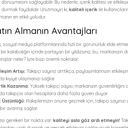
 dönüşmesini sağlayabilir. Bu nedenle, içerik kalitesi ve etkile
 durmak faydalıdır. Unutmayın ki,
kaliteli içerik
ile kullanıcılar
rmanın en etkili yoludur.
atın Almanın Avantajları
k
, sosyal medya platformlarında hızlı bir görünürlük elde etmeni
 bir kalabalığın içinde parlayan bir yıldızsınız; bu, markanızın 
ntajlar neler? İşte bazı önemli noktalar:
ileşim Artışı:
Takipçi sayınız arttıkça, paylaşımlarınızın etkileşim
la kişiye ulaşmanızı sağlar.
rlik Kazanma:
Yüksek takipçi sayısı, markanızın güvenilirliğini ar
da takipçisi olan hesaplara daha fazla güven duyar.
 Üstünlüğü:
Rakiplerinizin önüne geçmek için, takipçi sayınızı
 bir avantaj sağlar.
esi gereken bir nokta var:
kaliteyi asla göz ardı etmeyin!
Tak
plardan uzak durmak ve gerçek etkileşim sağlayacak hizmetle