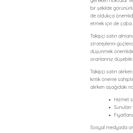
gereken noktalar ve 
bir şekilde görünür
de oldukça önemlidir
etmek için de çaba 
Takipçi satın almanı
stratejilerini güçle
düşünmek önemlidir. 
oranlarınız düşebili
Takipçi satın alırken
kritik öneme sahipti
alırken aşağıdaki no
Hizmet sa
Sunulan t
Fiyatland
Sosyal medyada orga