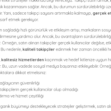
etkili stratejiler hakkında bilgi vereceğiz. Takipçi satın almak,
lük kazanmasını sağlar. Ancak, bu durumun sürdürülebilirliği 
. Yani, sadece takipçi sayısını artırmakla kalmayıp,
gerçek et
sarf etmek gerekiyor.
n sağladığı hızlı görünürlük ve etkileşim artışı, markaların so
ndirmesine yardımcı olur. Ancak, bu avantajların sürdürülebilirliğ
Örneğin, satın alınan takipçiler gerçek kullanıcılar değilse, et
r. Bu nedenle,
kaliteli takipçiler
edinmek her zaman öncelikli he
,
kalitesiz hizmetlerden
kaçınmak ve hedef kitlenize uygun h
r. Bu, uzun vadede sosyal medya başarınızı etkileyebilir. Örneği
ktalara dikkat etmelisiniz:
ğlayıcının güvenilirliği
akipçilerin gerçek kullanıcılar olup olmadığı
ırma ve hizmet çeşitliliği
nik büyümeyi destekleyecek stratejiler geliştirmek, satın alı