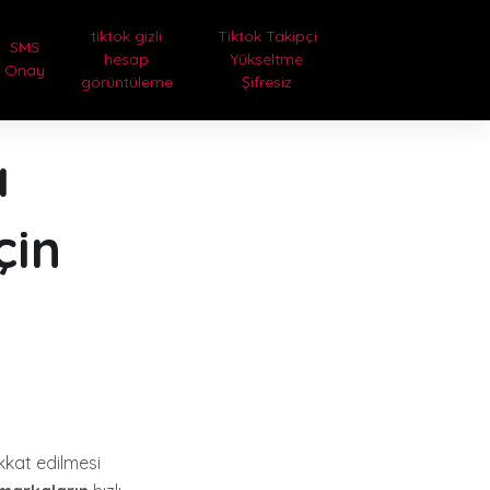
tiktok gizli
Tiktok Takipçi
SMS
hesap
Yükseltme
Onay
görüntüleme
Şifresiz
ı
çin
kkat edilmesi