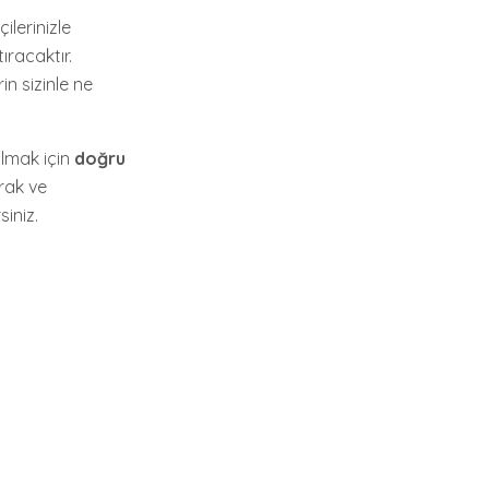
çilerinizle
ıracaktır.
n sizinle ne
ılmak için
doğru
arak ve
siniz.