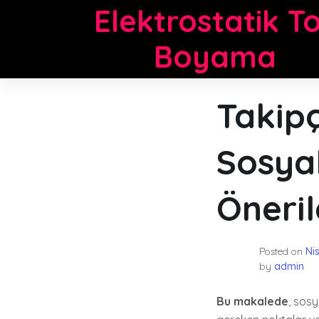
Skip
Elektrostatik T
to
content
Boyama
Takipç
Sosya
Öneril
Posted on
Ni
by
admin
Bu makalede
, sos