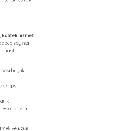
e,
kaliteli hizmet
sadece sayınızı
u nasıl
 olması büyük
cak hepsi
ganik
leşim artırıcı
netmek ve
uzun