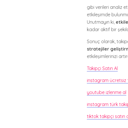
gibi verileri analiz e
etkileşimde bulunmak
Unutmayın ki,
etkil
kadar aktif bir şekild
Sonuç olarak, takipç
stratejiler gelişti
etkileşimlerinizi art
Takipçi Satın Al
instagram ücretsiz 
youtube izlenme al
instagram türk takip
tiktok takipçi satın 