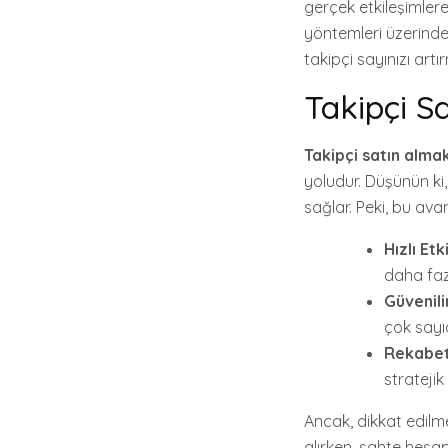
gerçek etkileşimlere
yöntemleri üzerinde
takipçi sayınızı artı
Takipçi S
Takipçi satın alma
yoludur. Düşünün ki,
sağlar. Peki, bu ava
Hızlı Etk
daha faz
Güvenili
çok sayı
Rekabet
stratejik
Ancak, dikkat edilm
alırken, sahte hesa