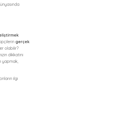
 dünyasında
eliştirmek
ipçilerin
gerçek
r olabilir?
nizin dikkatini
ım yapmak,
onların ilgi