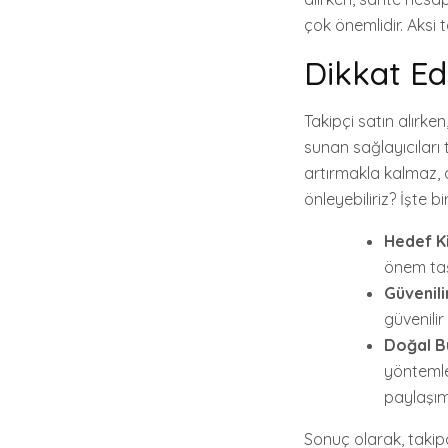
çok önemlidir. Aksi t
Dikkat Ed
Takipçi satın alırke
sunan sağlayıcıları t
artırmakla kalmaz, a
önleyebiliriz? İşte b
Hedef Ki
önem taşı
Güvenili
güvenilir
Doğal B
yöntemler
paylaşıml
Sonuç olarak, takip