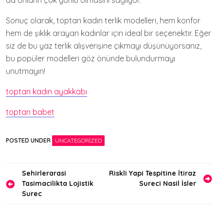
da onların çok yönlü olmasını sağlıyor.
Sonuç olarak, toptan kadın terlik modelleri, hem konfor
hem de şıklık arayan kadınlar için ideal bir seçenektir. Eğer
siz de bu yaz terlik alışverişine çıkmayı düşünüyorsanız,
bu popüler modelleri göz önünde bulundurmayı
unutmayın!
toptan kadın ayakkabı
toptan babet
POSTED UNDER
UNCATEGORIZED
Yazı
Sehirlerarasi
Riskli Yapi Tespitine İtiraz
Tasimacilikta Lojistik
Sureci Nasil İsler
gezinmesi
Surec