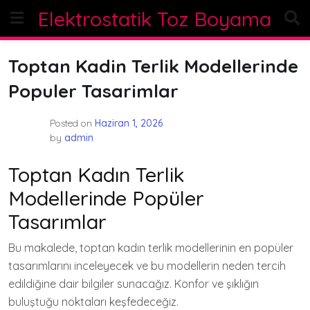
Skip
Elektrostatik Toz Boyama
to
content
Toptan Kadin Terlik Modellerinde
Populer Tasarimlar
Posted on
Haziran 1, 2026
by
admin
Toptan Kadın Terlik
Modellerinde Popüler
Tasarımlar
Bu makalede, toptan kadın terlik modellerinin en popüler
tasarımlarını inceleyecek ve bu modellerin neden tercih
edildiğine dair bilgiler sunacağız. Konfor ve şıklığın
buluştuğu noktaları keşfedeceğiz.