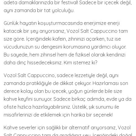
adeta damaklarınızda bir festival! Sadece bir içecek değil,
aynı zamanda bir tat yolculuğu.
Günlük hayatın koşuşturmacasında enerjimize enerji
katacak bir şey arıyorsanız, Vozol Salt Cappuccino tam
size göre. İçeriğindeki kafein, zihninizi açarken, tuz ise
vücudunuzun su dengesini korumasına yardımcı oluyor.
Bu sayede, hem zihinsel hem de fiziksel olarak kendinizi
daha dinç hissedeceksiniz. Kim istemez ki?
Vozol Salt Cappuccino, sadece lezzetiyle değil, aynı
zamanda pratikliğiyle de dikkat çekiyor. Hazırlaması son
derece kolay olan bu içecek, yoğun günlerde bile size
kahve keyfini sunuyor. Sadece birkaç adımda, evde ya da
ofiste hızlıca hazırlayabilirsiniz. Üstelik, şık sunumu ile
misafirlerinizi de etkilemek için harika bir seçenek!
Kahve severler için sağlıklı bir alternatif arıyorsanız, Vozol
Salt Cappuccino tam da aradığınız şey. İçeriğindeki doğal