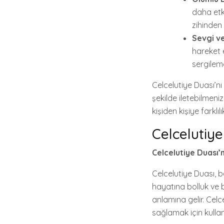
daha etki
zihinden
Sevgi ve
hareket e
sergilem
Celcelutiye Duası’nı 
şekilde iletebilmeni
kişiden kişiye farklılı
Celcelutiye
Celcelutiye Duası’
Celcelutiye Duası, b
hayatına bolluk ve b
anlamına gelir. Celc
sağlamak için kullanıl