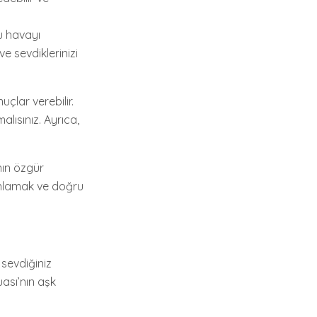
Bu havayı
ve sevdiklerinizi
uçlar verebilir.
lısınız. Ayrıca,
nın özgür
 anlamak ve doğru
 sevdiğiniz
uası’nın aşk