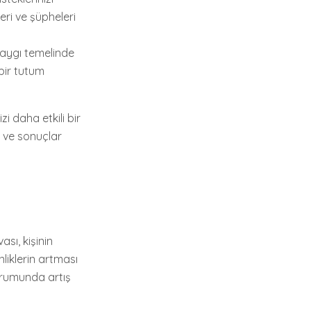
eri ve şüpheleri
saygı temelinde
bir tutum
zi daha etkili bir
r ve sonuçlar
sı, kişinin
liklerin artması
durumunda artış