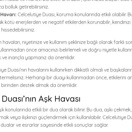
a bolluk getirebilirsiniz.
Havarı:
Celcelutiye Duası, koruma konularında etkili olabilir. 
k kötü enerjilerden ve negatif etkilerden korunabilir, kendinizi 
issedebilirsiniz.
 havaları, niyetinize ve kullanım şeklinize bağlı olarak farklı son
llanmadan önce amacınızı belirlemeli ve doğru niyetle kullanma
k ve inançla yapmanız da önemlidir.
ye Duası’nın havalarını kullanırken dikkatli olmalı ve başkaları
termelisiniz. Herhangi bir duayı kullanmadan önce, etkilerini
n birinden destek almak da önemlidir.
 Duası’nın Aşk Havası
k konularında etkili bir dua olarak bilinir. Bu dua, aşkı çekmek,
mak veya ilişkinizi güçlendirmek için kullanılabilir. Celcelutiye D
l dualar ve esrarlar sayesinde etkili sonuçlar sağlar.