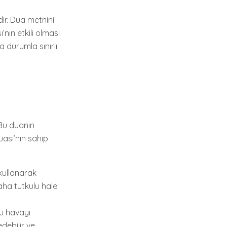
ir. Dua metnini
nın etkili olması
 durumla sınırlı
. Bu duanın
Duası’nın sahip
 kullanarak
 daha tutkulu hale
Bu havayı
debilir ve