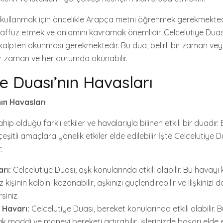
ı kullanmak için öncelikle Arapça metni öğrenmek gerekmekted
laffuz etmek ve anlamını kavramak önemlidir. Celcelutiye Duası’
kalpten okunması gerekmektedir. Bu dua, belirli bir zaman veya
her zaman ve her durumda okunabilir.
ye Duası’nın Havasları
nın Havasları
hip olduğu farklı etkiler ve havalarıyla bilinen etkili bir duadır
 çeşitli amaçlara yönelik etkiler elde edilebilir. İşte Celcelutiye 
:
rı:
Celcelutiye Duası, aşk konularında etkili olabilir. Bu havayı
z kişinin kalbini kazanabilir, aşkınızı güçlendirebilir ve ilişkinizi
rsiniz.
 Havarı:
Celcelutiye Duası, bereket konularında etkili olabilir. 
k maddi ve manevi bereketi artırabilir, işlerinizde başarı elde e