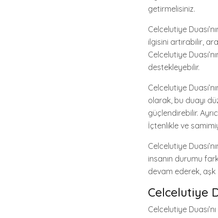
getirmelisiniz.
Celcelutiye Duası’nı
ilgisini artırabilir, 
Celcelutiye Duası’nı
destekleyebilir.
Celcelutiye Duası’nı
olarak, bu duayı düz
güçlendirebilir. Ayr
İçtenlikle ve samimiy
Celcelutiye Duası’nı
insanın durumu farkl
devam ederek, aşk ha
Celcelutiye 
Celcelutiye Duası’nı