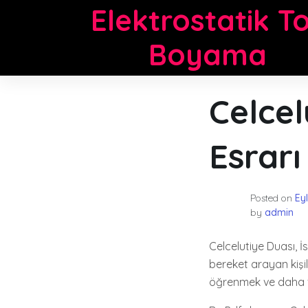
Skip
Elektrostatik T
to
content
Boyama
Celcel
Esrarı
Posted on
Ey
by
admin
Celcelutiye Duası, İ
bereket arayan kişil
öğrenmek ve daha faz