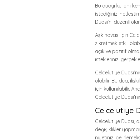
Bu duayı kullanırken,
istediğinizi netleşt
Duası’nı düzenli ol
Aşk havası için Celc
zikretmek etkili olabi
açık ve pozitif olma
isteklerinizi gerçekl
Celcelutiye Duası’nı
olabilir. Bu dua, il
için kullanılabilir.
Celcelutiye Duası’n
Celcelutiye 
Celcelutiye Duası, a
değişiklikler yapman
niyetinizi belirlemel