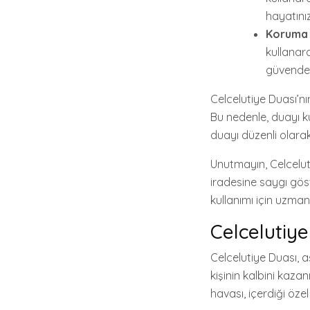
hayatınız
Koruma 
kullanara
güvende h
Celcelutiye Duası’nın
Bu nedenle, duayı ku
duayı düzenli olara
Unutmayın, Celceluti
iradesine saygı gös
kullanımı için uzma
Celcelutiye
Celcelutiye Duası, aş
kişinin kalbini kazan
havası, içerdiği öze