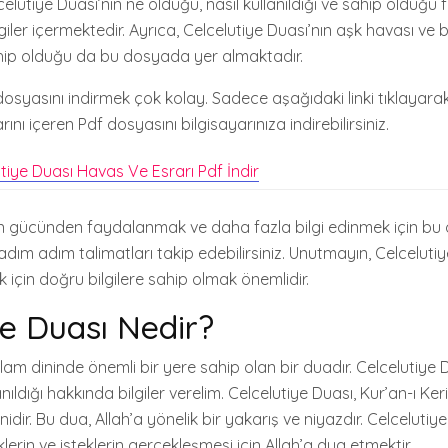
lutiye Duası’nın ne olduğu, nasıl kullanıldığı ve sahip olduğu fa
giler içermektedir. Ayrıca, Celcelutiye Duası’nın aşk havası ve
sahip olduğu da bu dosyada yer almaktadır.
f dosyasını indirmek çok kolay. Sadece aşağıdaki linki tıklayara
nı içeren Pdf dosyasını bilgisayarınıza indirebilirsiniz.
tiye Duası Havas Ve Esrarı Pdf İndir
ın gücünden faydalanmak ve daha fazla bilgi edinmek için bu 
adım adım talimatları takip edebilirsiniz. Unutmayın, Celcelutiye 
k için doğru bilgilere sahip olmak önemlidir.
ye Duası Nedir?
slam dininde önemli bir yere sahip olan bir duadır. Celcelutiye 
anıldığı hakkında bilgiler verelim. Celcelutiye Duası, Kur’an-ı K
dir. Bu dua, Allah’a yönelik bir yakarış ve niyazdır. Celcelutiye
klerin ve isteklerin gerçekleşmesi için Allah’a dua etmektir.