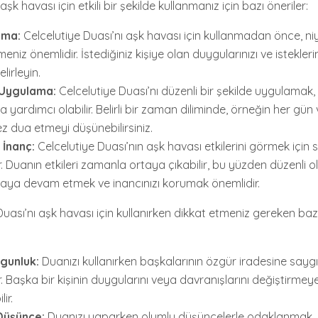
aşk havası için etkili bir şekilde kullanmanız için bazı öneriler:
nma:
Celcelutiye Duası’nı aşk havası için kullanmadan önce, niy
meniz önemlidir. İstediğiniz kişiye olan duygularınızı ve isteklerin
lirleyin.
 Uygulama:
Celcelutiye Duası’nı düzenli bir şekilde uygulamak, e
 yardımcı olabilir. Belirli bir zaman diliminde, örneğin her gü
ez dua etmeyi düşünebilirsiniz.
 İnanç:
Celcelutiye Duası’nın aşk havası etkilerini görmek için s
. Duanın etkileri zamanla ortaya çıkabilir, bu yüzden düzenli o
ya devam etmek ve inancınızı korumak önemlidir.
Duası’nı aşk havası için kullanırken dikkat etmeniz gereken ba
gunluk:
Duanızı kullanırken başkalarının özgür iradesine say
. Başka bir kişinin duygularını veya davranışlarını değiştirmey
ir.
Düşünce:
Duanızı yaparken olumlu düşüncelerle odaklanmak, is