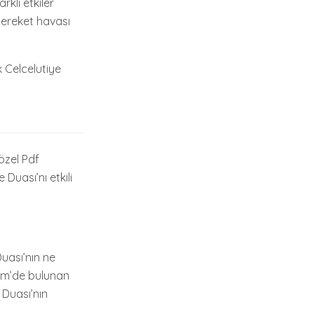
rklı etkiler
 bereket havası
k Celcelutiye
özel Pdf
Duası’nı etkili
Duası’nın ne
erim’de bulunan
 Duası’nın