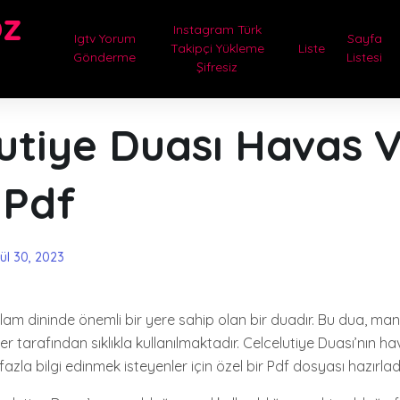
oz
Instagram Türk
Igtv Yorum
Sayfa
Takipçi Yükleme
Liste
Gönderme
Listesi
Şifresiz
utiye Duası Havas 
 Pdf
lül 30, 2023
slam dininde önemli bir yere sahip olan bir duadır. Bu dua, ma
er tarafından sıklıkla kullanılmaktadır. Celcelutiye Duası’nın ha
la bilgi edinmek isteyenler için özel bir Pdf dosyası hazırlad