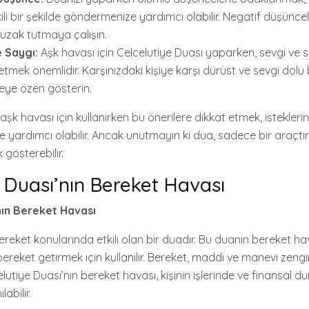
li bir şekilde göndermenize yardımcı olabilir. Negatif düşüncel
 uzak tutmaya çalışın.
 Saygı:
Aşk havası için Celcelutiye Duası yaparken, sevgi ve 
tmek önemlidir. Karşınızdaki kişiye karşı dürüst ve sevgi dolu 
eye özen gösterin.
aşk havası için kullanırken bu önerilere dikkat etmek, isteklerini
ze yardımcı olabilir. Ancak unutmayın ki dua, sadece bir araçtı
k gösterebilir.
 Duası’nın Bereket Havası
nın Bereket Havası
ereket konularında etkili olan bir duadır. Bu duanın bereket hava
ereket getirmek için kullanılır. Bereket, maddi ve manevi zengin
elutiye Duası’nın bereket havası, kişinin işlerinde ve finansal 
abilir.