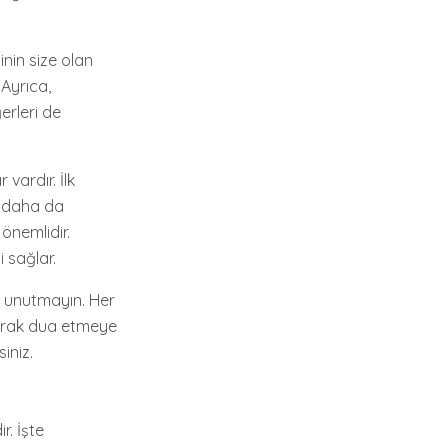
inin size olan
 Ayrıca,
erleri de
vardır. İlk
i daha da
önemlidir.
i sağlar.
ni unutmayın. Her
olarak dua etmeye
iniz.
r. İşte