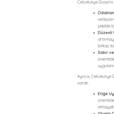
Celcelutiye Duası’nı 
Odakla
netleştir
şekilde be
Düzenli
artırmaya
birkaç k
Sabır ve
önemlidir
uygulama
Ayrıca, Celcelutiye 
vardır:
Etiğe Uy
önemlidir
olmayabil
Olumlu 