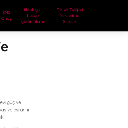
tiktok gizli
Tiktok Takipçi
SMS
hesap
Yükseltme
Onay
görüntüleme
Şifresiz
Ve
nevi güç ve
vas ve esrarını
ık.