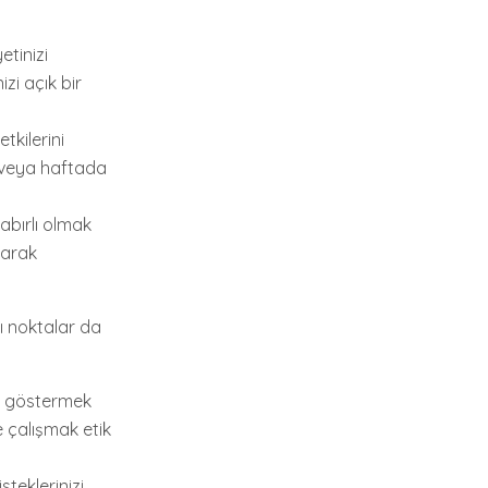
etinizi
izi açık bir
tkilerini
n veya haftada
abırlı olmak
larak
zı noktalar da
gı göstermek
e çalışmak etik
teklerinizi