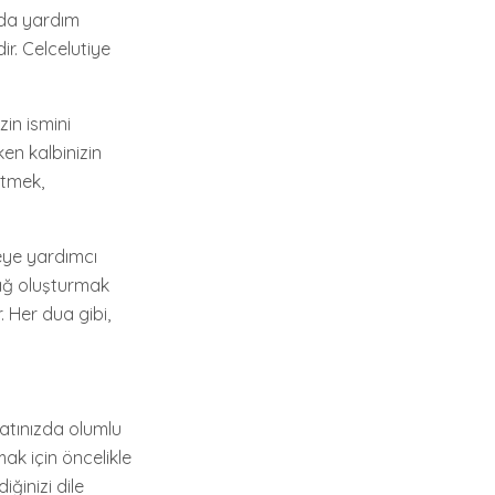
nuda yardım
ir. Celcelutiye
zin ismini
rken kalbinizin
etmek,
meye yardımcı
 bağ oluşturmak
. Her dua gibi,
yatınızda olumlu
mak için öncelikle
iğinizi dile