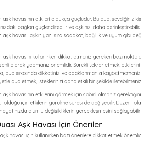
n aşk havasının etkileri oldukça güçlüdür. Bu dua, sevdiğiniz kiş
aranızdaki bağları güçlendirebilir ve aşkınızı daha derinleştirebilir.
n aşk havası, aşkın yanı sıra sadakat, bağlılık ve uyum gibi değ
n aşk havasını kullanırken dikkat etmeniz gereken bazı noktalar 
enli olarak yapmanız önemlidir. Sürekli tekrar etmek, etkilerin
ıca, dua sırasında dikkatinizi ve odaklanmanızı kaybetmemeniz 
etle dua etmek, isteklerinizi daha etkili bir şekilde iletebilmeniz
n aşk havasının etkilerini görmek için sabırlı olmanız gerektiği
ı olduğu için etkilerin görülme süresi de değişebilir. Düzenli 
yatınızda olumlu değişikliklerin gerçekleşmesini sağlayabilirs
Duası Aşk Havası İçin Öneriler
 aşk havası için kullanırken bazı önerilere dikkat etmek önemlidi