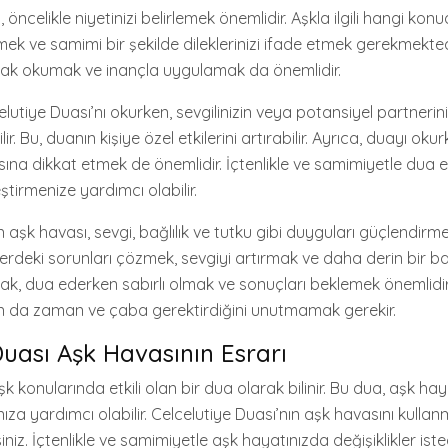
 öncelikle niyetinizi belirlemek önemlidir. Aşkla ilgili hangi ko
irmek ve samimi bir şekilde dileklerinizi ifade etmek gerekmekted
arak okumak ve inançla uygulamak da önemlidir.
elutiye Duası’nı okurken, sevgilinizin veya potansiyel partnerini
lir. Bu, duanın kişiye özel etkilerini artırabilir. Ayrıca, duayı oku
sına dikkat etmek de önemlidir. İçtenlikle ve samimiyetle dua 
eştirmenize yardımcı olabilir.
n aşk havası, sevgi, bağlılık ve tutku gibi duyguları güçlendir
işkilerdeki sorunları çözmek, sevgiyi artırmak ve daha derin bir
 Ancak, dua ederken sabırlı olmak ve sonuçları beklemek önemlidir
ın da zaman ve çaba gerektirdiğini unutmamak gerekir.
Duası Aşk Havasının Esrarı
şk konularında etkili olan bir dua olarak bilinir. Bu dua, aşk ha
ıza yardımcı olabilir. Celcelutiye Duası’nın aşk havasını kullan
isiniz. İçtenlikle ve samimiyetle aşk hayatınızda değişiklikler isted