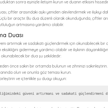
duktan sonra eşinizle iletişim kurun ve duanın etkisini hissedi
sı, çiftler arasındaki aşkı yeniden alevlendirmek ve ilişkiyi d
üçlü bir araçtır. Bu dua düzenli olarak okunduğunda, çiftler a
luluğun artmasına yardımcı olabilir.
rma Duası
veni artırmak ve sadakati güçlendirmek için okunabilecek bir d
 eksikliğini gidermeye yardımcı olabilir ve ilişkinin dayanıklılığını 
 okunabilecek bir dua şu şekildedir:
den önce sakin bir ortamda bulunun ve zihninizi sakinleştirin.
 yanında olun ve onunla göz teması kurun.
i birleştirin ve içtenlikle şu duayı okuyun: