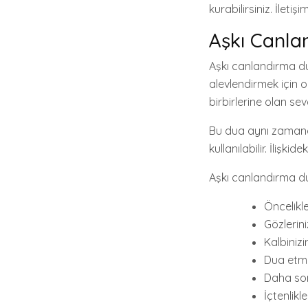
kurabilirsiniz. İleti
Aşkı Canla
Aşkı canlandırma du
alevlendirmek için o
birbirlerine olan sevg
Bu dua aynı zamanda 
kullanılabilir. İlişk
Aşkı canlandırma dua
Öncelikl
Gözlerini
Kalbinizi
Dua etmed
Daha son
İçtenlik