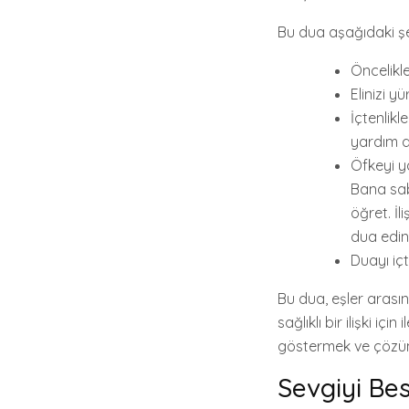
Bu dua aşağıdaki şe
Öncelikl
Elinizi y
İçtenlikl
yardım di
Öfkeyi ya
Bana sab
öğret. İl
dua edin
Duayı içt
Bu dua, eşler arası
sağlıklı bir ilişki iç
göstermek ve çözüm 
Sevgiyi Be