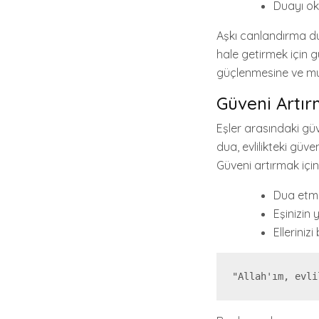
Duayı oku
Aşkı canlandırma dua
hale getirmek için g
güçlenmesine ve mut
Güveni Artı
Eşler arasındaki gü
dua, evlilikteki güven
Güveni artırmak için
Dua etme
Eşinizin
Elleriniz