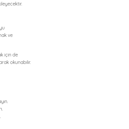
ileyecektir.
uyu
rmak ve
k için de
larak okunabilir.
ayın.
n.
.