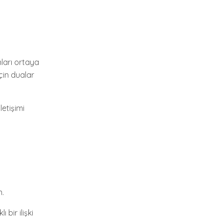
unları ortaya
için dualar
letişimi
n.
 bir ilişki