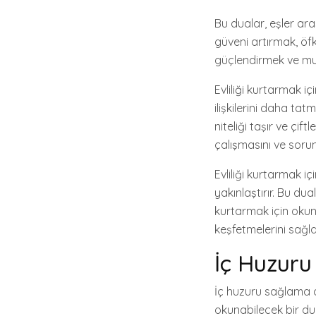
Bu dualar, eşler ara
güveni artırmak, öf
güçlendirmek ve mut
Evliliği kurtarmak iç
ilişkilerini daha tat
niteliği taşır ve çift
çalışmasını ve sorunl
Evliliği kurtarmak i
yakınlaştırır. Bu dual
kurtarmak için okuna
keşfetmelerini sağla
İç Huzur
İç huzuru sağlama d
okunabilecek bir duad