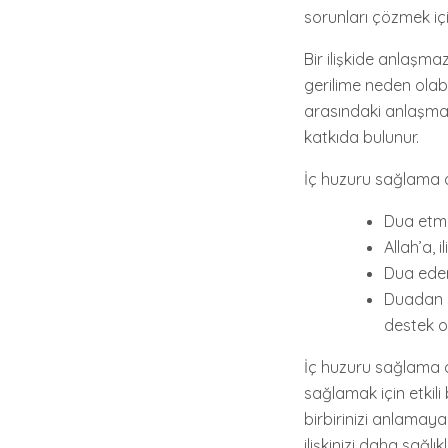
sorunları çözmek içi
Bir ilişkide anlaşma
gerilime neden olabi
arasındaki anlaşmaz
katkıda bulunur.
İç huzuru sağlama du
Dua etme
Allah’a, 
Dua ederk
Duadan so
destek o
İç huzuru sağlama du
sağlamak için etkili
birbirinizi anlamaya
ilişkinizi daha sağlıkl