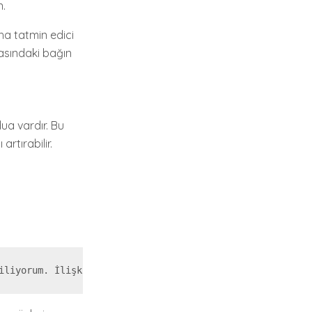
n.
aha tatmin edici
rasındaki bağın
ua vardır. Bu
artırabilir.