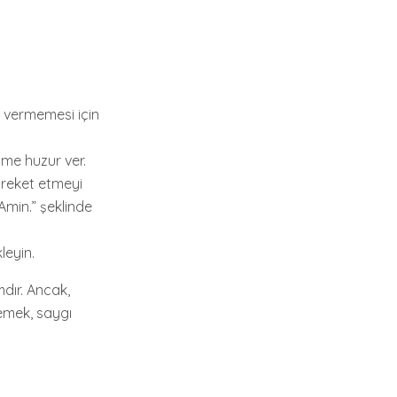
in vermemesi için
ime huzur ver.
areket etmeyi
Amin.” şeklinde
leyin.
dır. Ancak,
nlemek, saygı