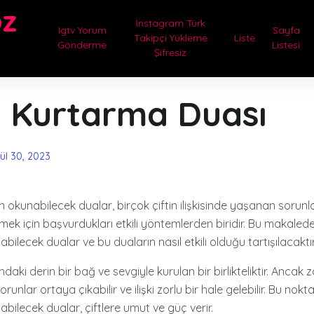
oz
Instagram Türk
Igtv Yorum
Sayfa
Takipçi Yükleme
Liste
Gönderme
Listesi
Şifresiz
ği Kurtarma Duası
lül 30, 2023
çin okunabilecek dualar, birçok çiftin ilişkisinde yaşanan sorun
irmek için başvurdukları etkili yöntemlerden biridir. Bu makalede, 
bilecek dualar ve bu duaların nasıl etkili olduğu tartışılacaktır
sındaki derin bir bağ ve sevgiyle kurulan bir birlikteliktir. Ancak 
orunlar ortaya çıkabilir ve ilişki zorlu bir hale gelebilir. Bu noktad
bilecek dualar, çiftlere umut ve güç verir.