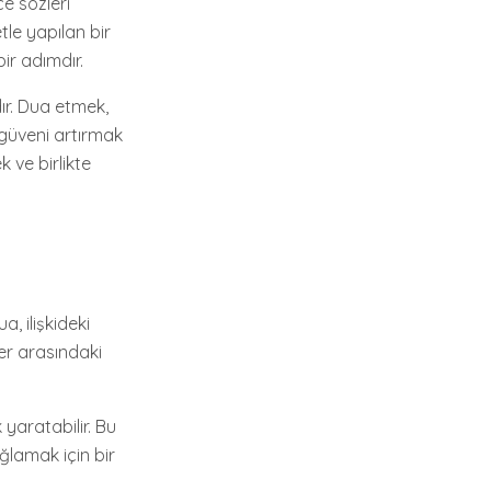
ce sözleri
tle yapılan bir
bir adımdır.
ır. Dua etmek,
 güveni artırmak
k ve birlikte
, ilişkideki
ler arasındaki
yaratabilir. Bu
ğlamak için bir