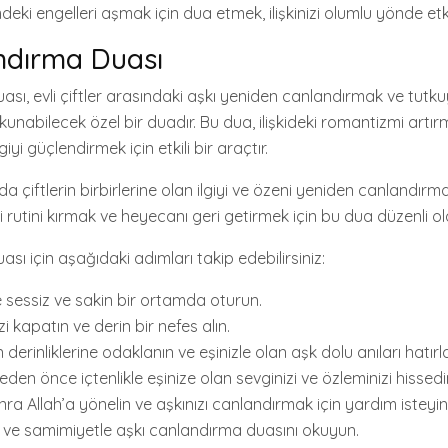
şimdeki engelleri aşmak için dua etmek, ilişkinizi olumlu yönde etk
ndırma Duası
ası, evli çiftler arasındaki aşkı yeniden canlandırmak ve tutk
kunabilecek özel bir duadır. Bu dua, ilişkideki romantizmi artı
iyi güçlendirmek için etkili bir araçtır.
çiftlerin birbirlerine olan ilgiyi ve özeni yeniden canlandırma
ideki rutini kırmak ve heyecanı geri getirmek için bu dua düzenli o
sı için aşağıdaki adımları takip edebilirsiniz:
e sessiz ve sakin bir ortamda oturun.
zi kapatın ve derin bir nefes alın.
n derinliklerine odaklanın ve eşinizle olan aşk dolu anıları hatırl
en önce içtenlikle eşinize olan sevginizi ve özleminizi hissedi
ra Allah’a yönelin ve aşkınızı canlandırmak için yardım isteyin
le ve samimiyetle aşkı canlandırma duasını okuyun.