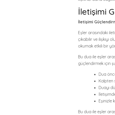
İletişimi
İletişimi Güçlendi
Eşler arasındaki ilet
çıkabilir ve ilişkiyi
okumak etkili bir yön
Bu dua ile eşler aras
güçlendirmek için şu 
Dua önce
Kalpten 
Duayı dü
İletişimd
Eşinizle
Bu dua ile eşler arası