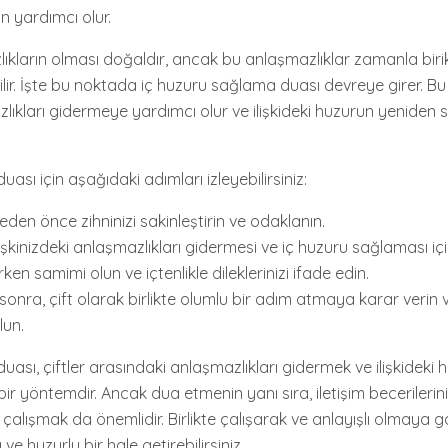
n yardımcı olur.
zlıkların olması doğaldır, ancak bu anlaşmazlıklar zamanla biri
lir. İşte bu noktada iç huzuru sağlama duası devreye girer. Bu 
lıkları gidermeye yardımcı olur ve ilişkideki huzurun yeniden
ası için aşağıdaki adımları izleyebilirsiniz:
den önce zihninizi sakinleştirin ve odaklanın.
ilişkinizdeki anlaşmazlıkları gidermesi ve iç huzuru sağlaması iç
en samimi olun ve içtenlikle dileklerinizi ifade edin.
nra, çift olarak birlikte olumlu bir adım atmaya karar verin ve
lun.
ası, çiftler arasındaki anlaşmazlıkları gidermek ve ilişkideki
 bir yöntemdir. Ancak dua etmenin yanı sıra, iletişim becerilerini
 çalışmak da önemlidir. Birlikte çalışarak ve anlayışlı olmaya 
ı ve huzurlu bir hale getirebilirsiniz.