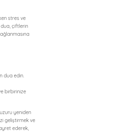
ken stres ve
dua, çiftlerin
 sağlanmasına
in dua edin.
 birbirinize
 huzuru yeniden
zi geliştirmek ve
gayret ederek,