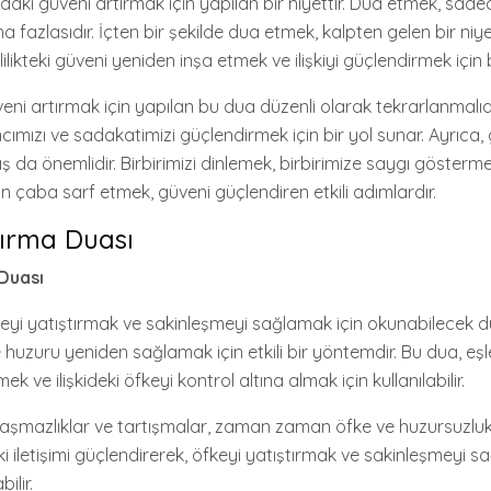
daki güveni artırmak için yapılan bir niyettir. Dua etmek, sade
fazlasıdır. İçten bir şekilde dua etmek, kalpten gelen bir niye
ilikteki güveni yeniden inşa etmek ve ilişkiyi güçlendirmek için 
eni artırmak için yapılan bu dua düzenli olarak tekrarlanmalıd
ncımızı ve sadakatimizi güçlendirmek için bir yol sunar. Ayrıca,
yış da önemlidir. Birbirimizi dinlemek, birbirimize saygı gösterme
n çaba sarf etmek, güveni güçlendiren etkili adımlardır.
tırma Duası
Duası
eyi yatıştırmak ve sakinleşmeyi sağlamak için okunabilecek dua
 huzuru yeniden sağlamak için etkili bir yöntemdir. Bu dua, eş
k ve ilişkideki öfkeyi kontrol altına almak için kullanılabilir.
laşmazlıklar ve tartışmalar, zaman zaman öfke ve huzursuzluk 
i iletişimi güçlendirerek, öfkeyi yatıştırmak ve sakinleşmeyi sa
ilir.