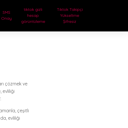
tiktok gizli
Tiktok Takipçi
SMS
hesap
Yükseltme
Onay
görüntüleme
Şifresiz
ları çözmek ve
evliliği
.
zamanla, çeşitli
a, evliliği