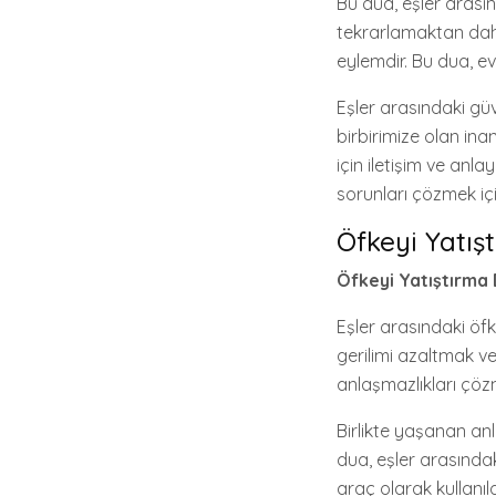
Bu dua, eşler arasın
tekrarlamaktan daha 
eylemdir. Bu dua, evl
Eşler arasındaki güv
birbirimize olan ina
için iletişim ve anla
sorunları çözmek içi
Öfkeyi Yatış
Öfkeyi Yatıştırma 
Eşler arasındaki öfk
gerilimi azaltmak ve
anlaşmazlıkları çözme
Birlikte yaşanan an
dua, eşler arasındak
araç olarak kullanılab