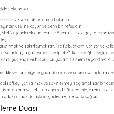
kilde okunabilir:
e, sessiz ve sakin bir ortamda bulunun.
üreğinizin üzerine koyun ve derin bir nefes alın.
e, Allah’a yönelerek dua edin ve öfkenin sizi ele geçirmesine iz
leyin.
tıştırmak ve sakinleşmek için, “Ya Rab, öfkemi yatıştır ve kalb
ır ve anlayışla yaklaşmayı nasip et. Öfkeyle değil, sevgiyle h
işkimizi güçlendir ve huzurlu bir yaşam sürmemize yardımcı ol. 
.
enlikle ve samimiyetle yapın, inançla ve sabırla sonuçlarını bek
ndaki öfkeyi yatıştırmak ve sakinleşmeyi sağlamak için bir adım
in iletişim, anlayış ve sabır da önemlidir. Bu nedenle, birbirinizi di
odaklı olmak da ilişkinin güçlenmesine katkı sağlar.
sleme Duası