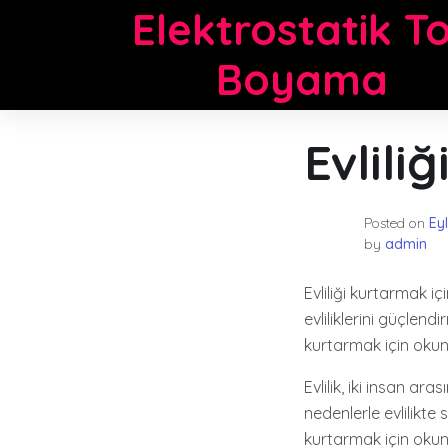
Skip
Elektrostatik T
to
content
Boyama
Evlili
Posted on
Ey
by
admin
Evliliği kurtarmak i
evliliklerini güçlend
kurtarmak için okuna
Evlilik, iki insan ara
nedenlerle evlilikte s
kurtarmak için okuna