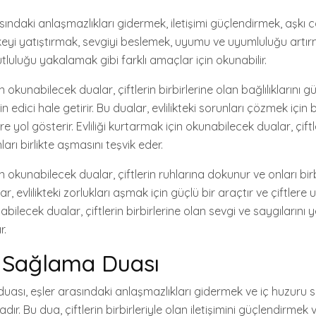
sındaki anlaşmazlıkları gidermek, iletişimi güçlendirmek, aşkı
keyi yatıştırmak, sevgiyi beslemek, uyumu ve uyumluluğu artır
luluğu yakalamak gibi farklı amaçlar için okunabilir.
in okunabilecek dualar, çiftlerin birbirlerine olan bağlılıklarını g
min edici hale getirir. Bu dualar, evlilikteki sorunları çözmek için
lere yol gösterir. Evliliği kurtarmak için okunabilecek dualar, çiftle
arı birlikte aşmasını teşvik eder.
çin okunabilecek dualar, çiftlerin ruhlarına dokunur ve onları bi
ar, evlilikteki zorlukları aşmak için güçlü bir araçtır ve çiftlere um
bilecek dualar, çiftlerin birbirlerine olan sevgi ve saygılarını 
r.
u Sağlama Duası
uası, eşler arasındaki anlaşmazlıkları gidermek ve iç huzuru 
ır. Bu dua, çiftlerin birbirleriyle olan iletişimini güçlendirmek 