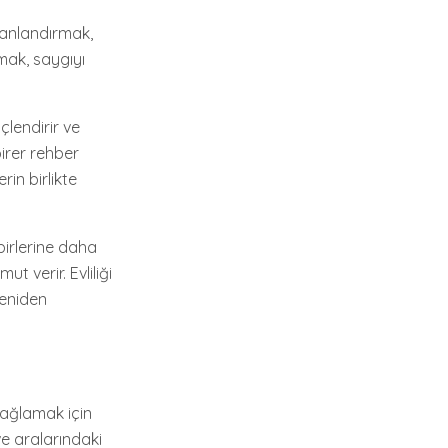
 canlandırmak,
mak, saygıyı
üçlendirir ve
 birer rehber
rin birlikte
rbirlerine daha
ut verir. Evliliği
yeniden
sağlamak için
ve aralarındaki